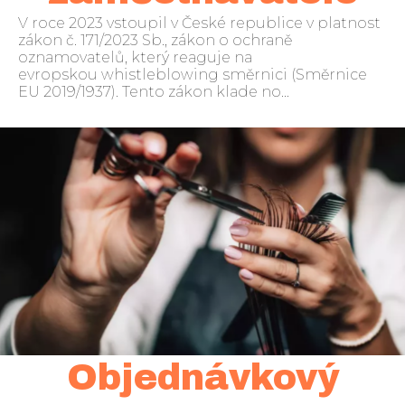
V roce 2023 vstoupil v České republice v platnost
zákon č. 171/2023 Sb., zákon o ochraně
oznamovatelů, který reaguje na
evropskou whistleblowing směrnici (Směrnice
EU 2019/1937). Tento zákon klade no...
Objednávkový