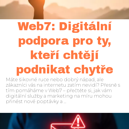
Web7: Digitální
podpora pro ty,
kteří chtějí
podnikat chytře
Máte šikovné ruce nebo dobrý nápad, ale
zákazníci vás na internetu zatím nevidí? Přesně s
tím pomáháme v Web7 – přečtěte si, jak vám
digitální služby a marketing na míru mohou
přinést nové poptávky a ...