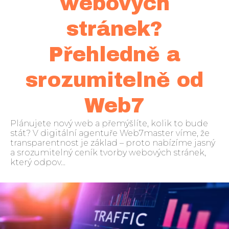
webových
stránek?
Přehledně a
srozumitelně od
Web7
Plánujete nový web a přemýšlíte, kolik to bude
stát? V digitální agentuře Web7master víme, že
transparentnost je základ – proto nabízíme jasný
a srozumitelný ceník tvorby webových stránek,
který odpov...