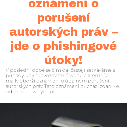
oznámení o
porušení
autorských práv –
jde o phishingové
útoky!
V poslední době se čím dál častěji setkáváme s
případy, kdy provozovatelé webů a firemní e-
maily obdrží oznámení o údajném porušení
autorských práv. Tato oznámení přichází zdánlivě
od renomovaných prá...