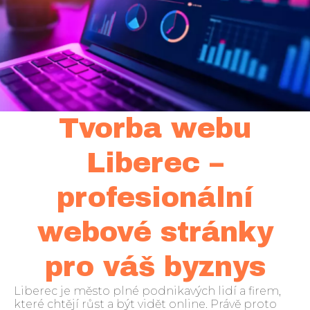
Tvorba webu
Liberec –
profesionální
webové stránky
pro váš byznys
Liberec je město plné podnikavých lidí a firem,
které chtějí růst a být vidět online. Právě proto