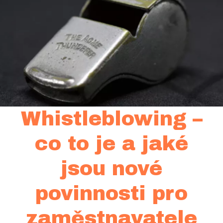
Whistleblowing –
co to je a jaké
jsou nové
povinnosti pro
zaměstnavatele