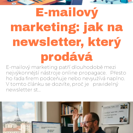
E-mailový
marketing: jak na
newsletter, který
prodává
E-mailový marketing patří dlouhodobě mezi
nejvýkonnější nástroje online propagace. Přesto
ho řada firem podceňuje nebo nevyužívá naplno.
V tomto článku se dozvíte, proč je pravidelný
newsletter st...