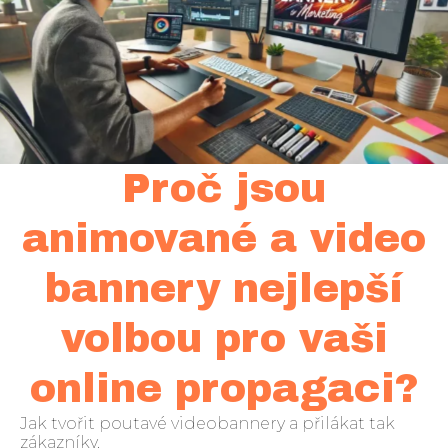
Proč jsou
animované a video
bannery nejlepší
volbou pro vaši
online propagaci?
Jak tvořit poutavé videobannery a přilákat tak
zákazníky.