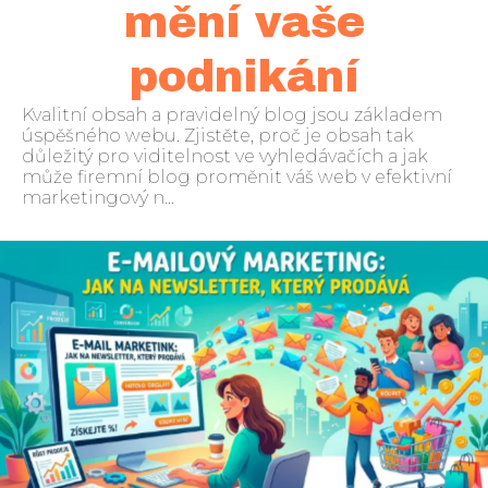
mění vaše
podnikání
Kvalitní obsah a pravidelný blog jsou základem
úspěšného webu. Zjistěte, proč je obsah tak
důležitý pro viditelnost ve vyhledávačích a jak
může firemní blog proměnit váš web v efektivní
marketingový n...