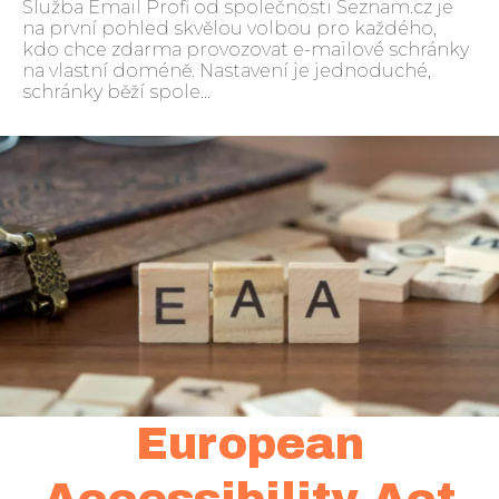
Služba Email Profi od společnosti Seznam.cz je
na první pohled skvělou volbou pro každého,
kdo chce zdarma provozovat e-mailové schránky
na vlastní doméně. Nastavení je jednoduché,
schránky běží spole...
European