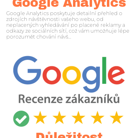
Google Analytics
Google Analytics poskytuje detailní přehled o
zdrojích návštěvnosti vašeho webu, od
neplacených vyhledávání po placené reklamy a
odkazy ze sociálních sítí, což vám umožňuje lépe
porozumět chování návš...
Důležitost