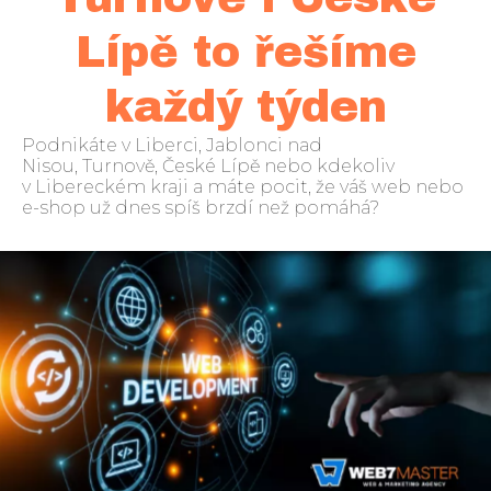
Lípě to řešíme
každý týden
Podnikáte v Liberci, Jablonci nad
Nisou, Turnově, České Lípě nebo kdekoliv
v Libereckém kraji a máte pocit, že váš web nebo
e-shop už dnes spíš brzdí než pomáhá?