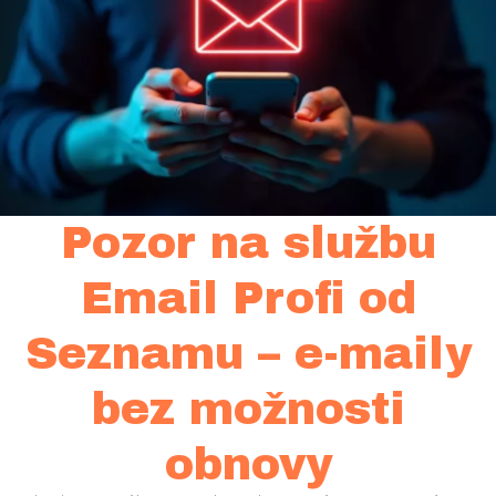
Pozor na službu
Email Profi od
Seznamu – e-maily
bez možnosti
obnovy