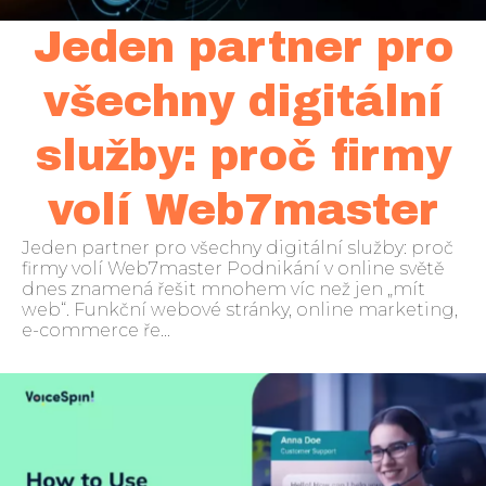
Jeden partner pro
všechny digitální
služby: proč firmy
volí Web7master
Jeden partner pro všechny digitální služby: proč
firmy volí Web7master Podnikání v online světě
dnes znamená řešit mnohem víc než jen „mít
web“. Funkční webové stránky, online marketing,
e-commerce ře...