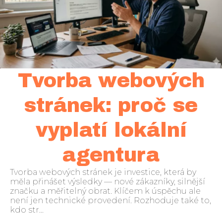
Tvorba webových
stránek: proč se
vyplatí lokální
agentura
Tvorba webových stránek je investice, která by
měla přinášet výsledky — nové zákazníky, silnější
značku a měřitelný obrat. Klíčem k úspěchu ale
není jen technické provedení. Rozhoduje také to,
kdo str...