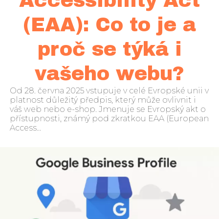
Accessibility Act
(EAA): Co to je a
proč se týká i
vašeho webu?
Od 28. června 2025 vstupuje v celé Evropské unii v
platnost důležitý předpis, který může ovlivnit i
váš web nebo e-shop. Jmenuje se Evropský akt o
přístupnosti, známý pod zkratkou EAA (European
Access...