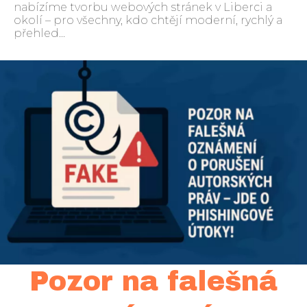
nabízíme tvorbu webových stránek v Liberci a
okolí – pro všechny, kdo chtějí moderní, rychlý a
přehled...
Pozor na falešná