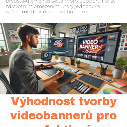
představujeme náš systém pro podporu lidí se
zdravotním omezením, který jednoduše
začleníme do každého webu. Pomáh...
Výhodnost tvorby
videobannerů pro