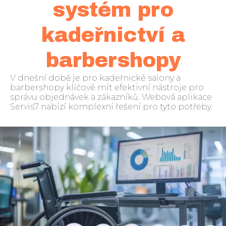
systém pro
kadeřnictví a
barbershopy
V dnešní době je pro kadeřnické salony a
barbershopy klíčové mít efektivní nástroje pro
správu objednávek a zákazníků. Webová aplikace
Servis7 nabízí komplexní řešení pro tyto potřeby.