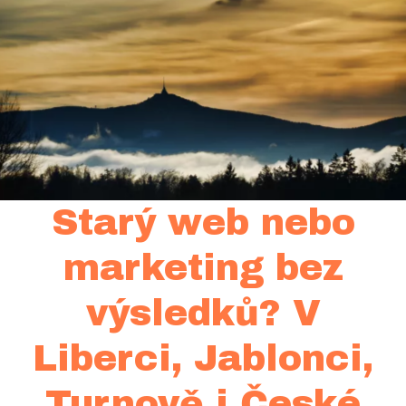
Starý web nebo
marketing bez
výsledků? V
Liberci, Jablonci,
Turnově i České