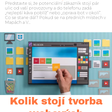
Představte si, že potenciální zákazník stojí pár
ulic od vaší provozovny a do telefonu zadá
„nejlepší káva poblíž“ nebo „oprava bot v okolí“.
Co se stane dál? Pokud se na předních místech v
Mapách a V...
Kolik stojí tvorba