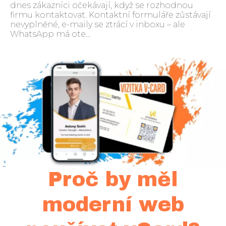
dnes zákazníci očekávají, když se rozhodnou
firmu kontaktovat. Kontaktní formuláře zůstávají
nevyplněné, e-maily se ztrácí v inboxu – ale
WhatsApp má ote...
Proč by měl
moderní web