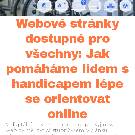
Webové stránky
dostupné pro
všechny: Jak
pomáháme lidem s
handicapem lépe
se orientovat
online
V digitálním světě není prostor pro výjimky –
web by měl být přístupný všem. V článku