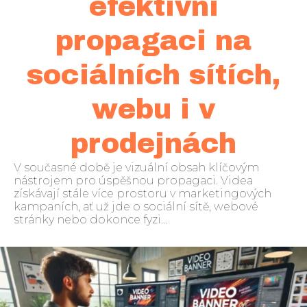
efektivní
propagaci na
sociálních sítích,
webu i v
prodejnách
V současné době je vizuální obsah klíčovým
nástrojem pro úspěšnou propagaci. Videa
získávají stále více prostoru v marketingových
kampaních, ať už jde o sociální sítě, webové
stránky nebo dokonce fyzi...