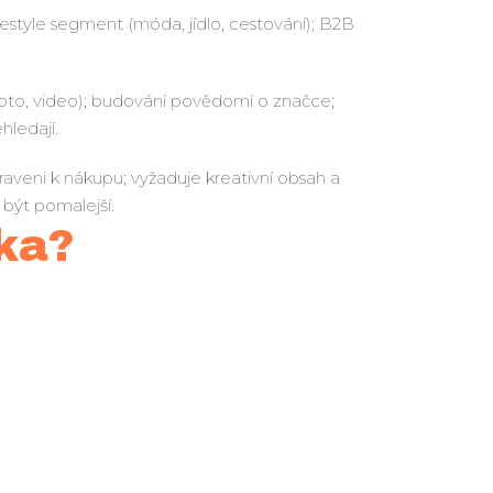
festyle segment (móda, jídlo, cestování); B2B
(foto, video); budování povědomí o značce;
ehledají.
raveni k nákupu; vyžaduje kreativní obsah a
 být pomalejší.
ka?