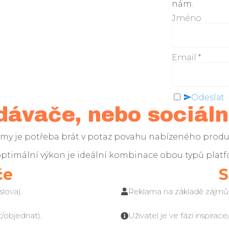
nám.
Jméno
Email
*
Odeslat
dávače, nebo sociální
ormy je potřeba brát v potaz povahu nabízeného produ
optimální výkon je ideální kombinace obou typů platf
če
S
lova).
Reklama na základě zájmů,
t/objednat).
Uživatel je ve fázi inspirac