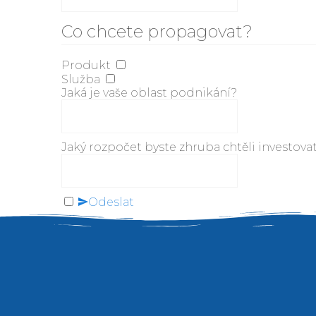
Co chcete propagovat?
Produkt
Služba
Jaká je vaše oblast podnikání?
Jaký rozpočet byste zhruba chtěli investov
Odeslat