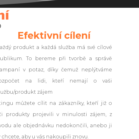
ní
Efektivní cílení
aždý produkt a každá služba má své cílové
ublikum. To bereme při tvorbě a správě
ampaní v potaz, díky čemuž neplýtváme
ozpočet na lidi, kteří nemají o vaši
lužbu/produkt zájem
ingu můžete cílit na zákazníky, kteří již o
či produkty projevili v minulosti zájem, z
odu ale objednávku nedokončili, anebo ji
y chcete, aby u vás nakoupili znovu.