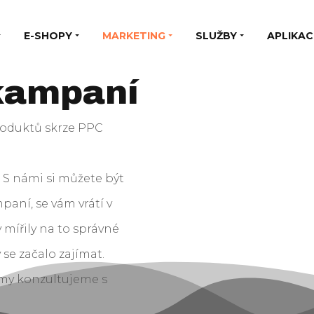
E-SHOPY
MARKETING
SLUŽBY
APLIKAC
kampaní
roduktů skrze PPC
. S námi si můžete být
mpaní, se vám vrátí v
mířily na to správné
 se začalo zajímat.
lamy konzultujeme s