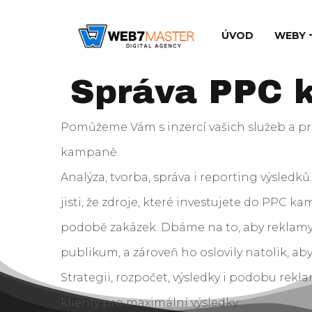
ÚVOD
WEBY
Správa PPC 
Pomůžeme Vám s inzercí vašich služeb a p
kampaně.
Analýza, tvorba, správa i reporting výsledků
jisti, že zdroje, které investujete do PPC ka
podobě zakázek. Dbáme na to, aby reklamy 
publikum, a zároveň ho oslovily natolik, aby
Strategii, rozpočet, výsledky i podobu rek
klienty pro maximální výsledky.