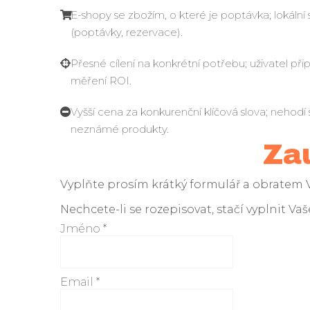
E-shopy se zbožím, o které je poptávka; lokální 
(poptávky, rezervace).
Přesné cílení na konkrétní potřebu; uživatel př
měření ROI.
Vyšší cena za konkurenční klíčová slova; nehod
neznámé produkty.
Za
Vyplňte prosím krátký formulář a obratem
Nechcete-li se rozepisovat, stačí vyplnit V
Jméno
*
Email
*