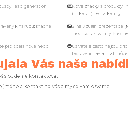
služby; lead generation
Nové značky a produkty; li
(LinkedIn); remarketing.
ipravený k nákupu; snadné
Silná vizuální prezentace 
možnost oslovit i ty, kteří n
í se pro zcela nové nebo
Uživatelé často nejsou přip
testování; návratnost může
ujala Vás naše nabíd
 Vás budeme kontaktovat.
aše jméno a kontakt na Vás a my se Vám ozveme.