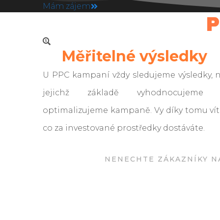
Mám zájem
P
Měřitelné výsledky
U PPC kampaní vždy sledujeme výsledky, 
jejichž základě vyhodnocujeme
optimalizujeme kampaně. Vy díky tomu vít
co za investované prostředky dostáváte.
NENECHTE ZÁKAZNÍKY N