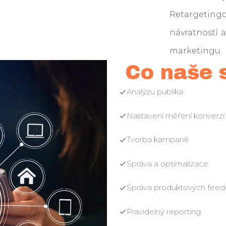
Retargeting
návratností a
marketingu.
Co naše 
Analýzu publika
Nastavení měření konverzí
Tvorba kampaně
Správa a optimalizace
Správa produktových fee
Pravidelný reporting