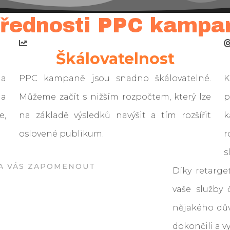
řednosti PPC kampa
Škálovatelnost
na
PPC kampaně jsou snadno škálovatelné.
K
 a
Můžeme začít s nižším rozpočtem, který lze
p
e,
na základě výsledků navýšit a tím rozšířit
k
oslovené publikum.
r
s
A VÁS ZAPOMENOUT
Díky retarget
vaše služby 
nějakého dův
dokončili a v