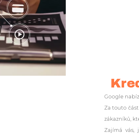
Kred
Google nabízí 
Za touto čás
zákazníků, kt
Zajímá vás,