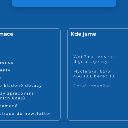
rmace
Kde jsme
Web7master s.r.o.
digital agency
rence
akty
Mydlářská 189/3
460 10 Liberec 10
s
o kladené dotazy
Česká republika
dy zpracování
ních údajů
znamená
strace do newsletter