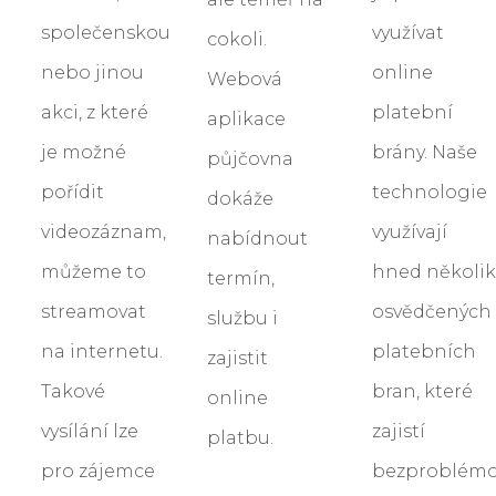
společenskou
využívat
cokoli.
nebo jinou
online
Webová
akci, z které
platební
aplikace
je možné
brány. Naše
půjčovna
pořídit
technologie
dokáže
videozáznam,
využívají
nabídnout
můžeme to
hned několik
termín,
streamovat
osvědčených
službu i
na internetu.
platebních
zajistit
Takové
bran, které
online
vysílání lze
zajistí
platbu.
pro zájemce
bezproblémo