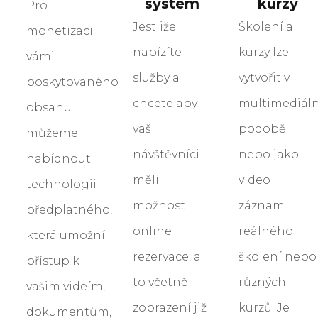
systém
kurzy
Pro
Jestliže
Školení a
monetizaci
nabízíte
kurzy lze
vámi
služby a
vytvořit v
poskytovaného
chcete aby
multimediáln
obsahu
vaši
podobě
můžeme
návštěvníci
nebo jako
nabídnout
měli
video
technologii
možnost
záznam
předplatného,
online
reálného
která umožní
rezervace, a
školení nebo
přístup k
to včetně
různých
vašim videím,
zobrazení již
kurzů. Je
dokumentům,