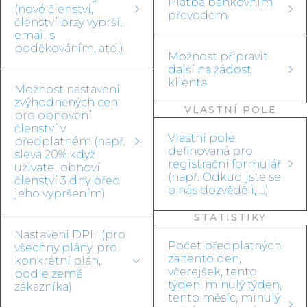
Platba bankovním
(nové členství,
převodem
členství brzy vyprší,
email s
poděkováním, atd.)
Možnost připravit
další na žádost
klienta
Možnost nastavení
zvýhodněných cen
VLASTNÍ POLE
pro obnovení
členství v
Vlastní pole
předplatném (např.
definovaná pro
sleva 20% když
registrační formulář
uživatel obnoví
(např. Odkud jste se
členství 3 dny před
o nás dozvěděli, ...)
jeho vypršením)
STATISTIKY
Nastavení DPH (pro
Počet předplatných
všechny plány, pro
za tento den,
konkrétní plán,
včerejšek, tento
podle země
týden, minulý týden,
zákazníka)
tento měsíc, minulý