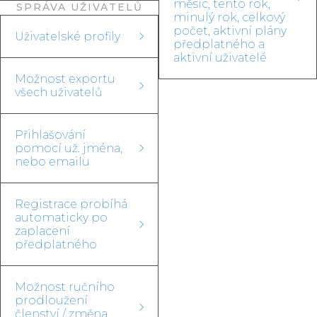
měsíc, tento rok,
SPRÁVA UŽIVATELŮ
minulý rok, celkový
počet, aktivní plány
Uživatelské profily
předplatného a
aktivní uživatelé
Možnost exportu
všech uživatelů
Přihlašování
pomocí už. jména,
nebo emailu
Registrace probíhá
automaticky po
zaplacení
předplatného
Možnost ručního
prodloužení
členství / změna