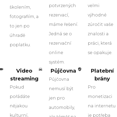
potvrzených
velmi
školením,
rezervací,
výhodné
fotografiím, a
máme řešení.
zúročit vaše
to jen po
Jedná se o
znalosti a
úhradě
rezervační
práci, která
poplatku.
online
se opakuje.
systém.
Video
Půjčovna
Platební
streaming
brány
Půjčovna
Pokud
Pro
nemusí být
pořádáte
monetizaci
jen pro
nějakou
na internetu
automobily,
kulturní,
je potřeba
ale téměř na