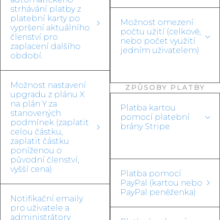
strhávání platby z
platební karty po
Možnost omezení
vypršení aktuálního
počtu užití (celkově,
členství pro
nebo počet využití
zaplacení dalšího
jedním uživatelem)
období.
Možnost nastavení
ZPŮSOBY PLATBY
upgradu z plánu X
na plán Y za
Platba kartou
stanovených
pomocí platební
podmínek (zaplatit
brány Stripe
celou částku,
zaplatit částku
poníženou o
původní členství,
vyšší cena)
Platba pomocí
PayPal (kartou nebo
PayPal peněženka)
Notifikační emaily
pro uživatele a
administrátory