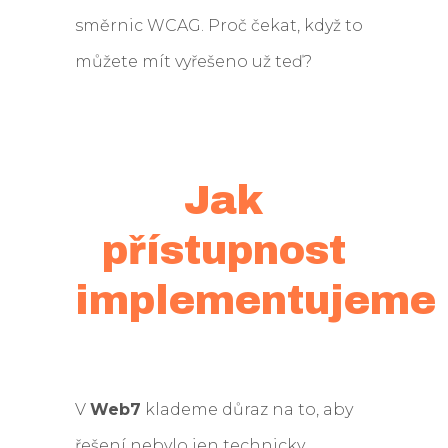
směrnic WCAG. Proč čekat, když to
můžete mít vyřešeno už teď?
Jak
přístupnost
implementujeme
V
Web7
klademe důraz na to, aby
řešení nebylo jen technicky