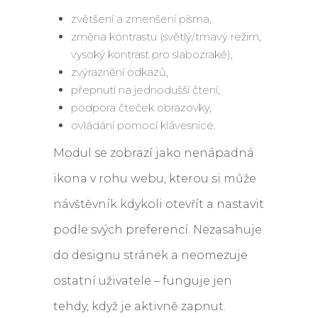
zvětšení a zmenšení písma,
změna kontrastu (světlý/tmavý režim,
vysoký kontrast pro slabozraké),
zvýraznění odkazů,
přepnutí na jednodušší čtení,
podpora čteček obrazovky,
ovládání pomocí klávesnice.
Modul se zobrazí jako nenápadná
ikona v rohu webu, kterou si může
návštěvník kdykoli otevřít a nastavit
podle svých preferencí. Nezasahuje
do designu stránek a neomezuje
ostatní uživatele – funguje jen
tehdy, když je aktivně zapnut.