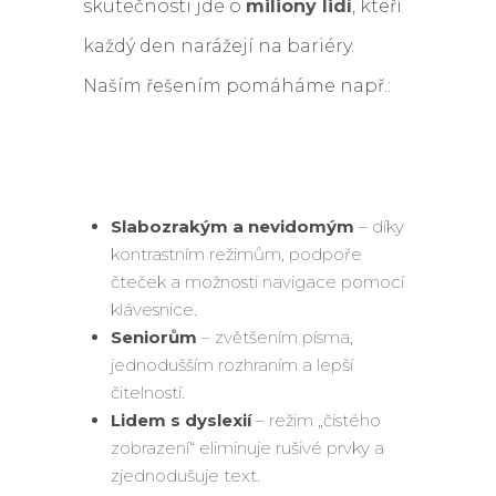
skutečnosti jde o
miliony lidí
, kteří
každý den narážejí na bariéry.
Naším řešením pomáháme např.:
Slabozrakým a nevidomým
– díky
kontrastním režimům, podpoře
čteček a možnosti navigace pomocí
klávesnice.
Seniorům
– zvětšením písma,
jednodušším rozhraním a lepší
čitelností.
Lidem s dyslexií
– režim „čistého
zobrazení“ eliminuje rušivé prvky a
zjednodušuje text.