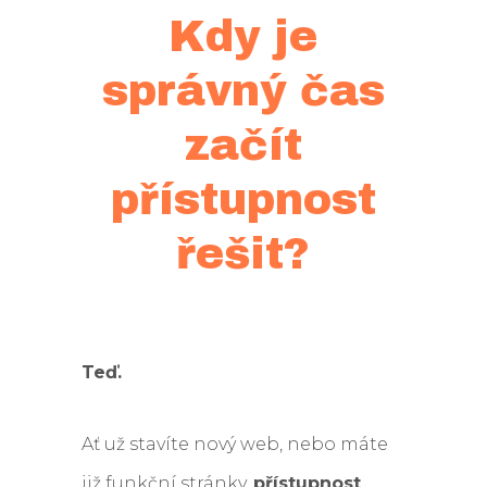
Kdy je
správný čas
začít
přístupnost
řešit?
Teď.
Ať už stavíte nový web, nebo máte
již funkční stránky,
přístupnost