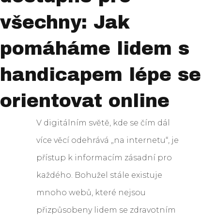
všechny: Jak
pomáháme lidem s
handicapem lépe se
orientovat online
V digitálním světě, kde se čím dál
více věcí odehrává „na internetu“, je
přístup k informacím zásadní pro
každého. Bohužel stále existuje
mnoho webů, které nejsou
přizpůsobeny lidem se zdravotním