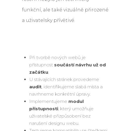
funkční, ale také vizuálně přirozené
a uživatelsky přívětivé.
Při tvorbě nových webů je
přístupnost
součástí návrhu už od
začátku
.
U stávajících stránek provedeme
audit
, identifikujeme slabá místa a
navrhneme konkrétní úpravy.
Implementujeme
modul
přístupnosti
, který umožňuje
uživatelské přizpůsobení bez
narušení designu webu.
Testujeme kompatibilitu se čtečkami