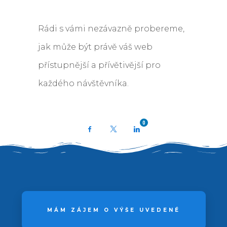
Rádi s vámi nezávazně probereme,
jak může být právě váš web
přístupnější a přívětivější pro
každého návštěvníka.
0
Facebook
X
LinkedIn
MÁM ZÁJEM O VÝŠE UVEDENÉ