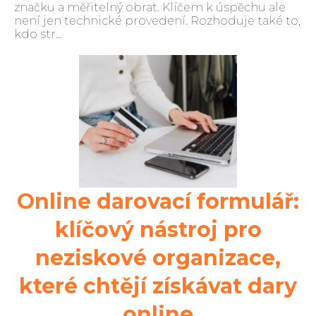
značku a měřitelný obrat. Klíčem k úspěchu ale
není jen technické provedení. Rozhoduje také to,
kdo str...
Online darovací formulář:
klíčový nástroj pro
neziskové organizace,
které chtějí získávat dary
online