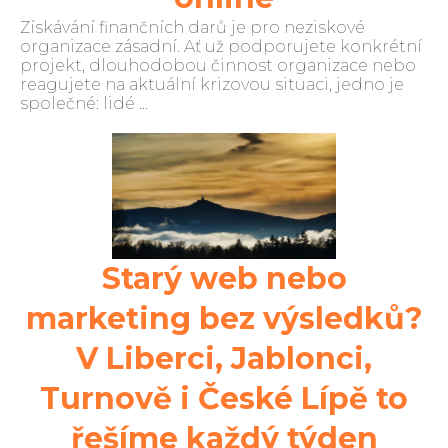
Získávání finančních darů je pro neziskové
organizace zásadní. Ať už podporujete konkrétní
projekt, dlouhodobou činnost organizace nebo
reagujete na aktuální krizovou situaci, jedno je
společné: lidé ...
Starý web nebo
marketing bez výsledků?
V Liberci, Jablonci,
Turnově i České Lípě to
řešíme každý týden