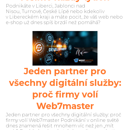
Podnikáte v Liberci, Jablonci nad
Nisou, Turnově, České Lípě nebo kdekoliv
v Libereckém kraji a máte pocit, že váš web nebo
e-shop už dnes spíš brzdí než pomáhá?
Jeden partner pro
všechny digitální služby:
proč firmy volí
Web7master
Jeden partner pro všechny digitální služby: proč
firmy volí Web7master Podnikání v online světě
dnes znamená řešit mnohem víc než jen „mít