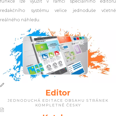
funkce lze využít v rámci speciálního editoru
mlýnem
komunitní sdílení a
redakčního systému velice jednoduše včetně
dobrovolnictví
reálného náhledu.
Editor
JEDNODUCHÁ EDITACE OBSAHU STRÁNEK
KOMPLETNĚ ČESKY