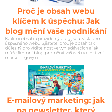
Proč je obsah webu
klíčem k úspěchu: Jak
blog mění vaše podnikání
Kvalitní obsah a pravidelný blog jsou základem
úspěšného webu. Zjistěte, proč je obsah tak
důležitý pro viditelnost ve vyhledávačích a jak
může firemní blog proměnit váš web v efektivní
marketingový n...
E-mailový marketing: jak
na newsletter, který