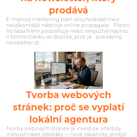
prodává
E-mailový marketing patří dlouhodobě mezi
nejvýkonnější nástroje online propagace. Přesto
ho řada firem podceňuje nebo nevyužívá naplno.
V tomto článku se dozvíte, proč je pravidelný
newsletter st...
Tvorba webových
stránek: proč se vyplatí
lokální agentura
Tvorba webových stránek je investice, která by
měla přinášet výsledky — nové zákazníky, silnější