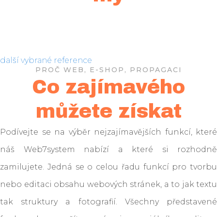
další vybrané reference
PROČ WEB, E-SHOP, PROPAGACI
Co zajímavého
můžete získat
Podívejte se na výběr nejzajímavějších funkcí, které
Fary pizza Frozen - web
Golf Club Liberec -
náš Web7system nabízí a které si rozhodně
Vytvoření webu Zahrady
webové stránky
zamilujete. Jedná se o celou řadu funkcí pro tvorbu
Vytvoření webové
Mělník
Vytvoření webové
Společně dál - Moderní a
nebo editaci obsahu webových stránek, a to jak textu
prezentace pro Vrabec a
prezentace Zubaři nad
tak struktury a fotografií. Všechny představené
přehledná platforma pro
Vrabec, s.r.o.