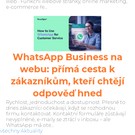
web“. Funkční webové stránky, online marketing,
e-commerce ře...
WhatsApp Business na
webu: přímá cesta k
zákazníkům, kteří chtějí
odpověď hned
Rychlost, jednoduchost a dostupnost. Přesně to
dnes zákazníci očekávají, když se rozhodnou
firmu kontaktovat. Kontaktní formuláře zůstávají
nevyplněné, e-maily se ztrácí v inboxu – ale
WhatsApp má ote...
všechny Aktuality