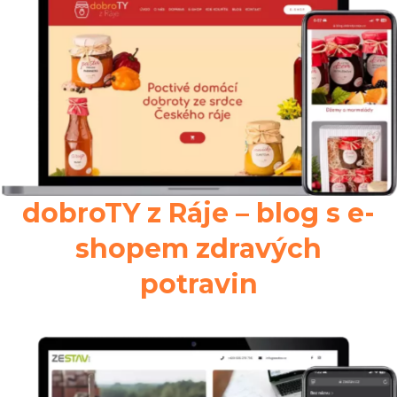
dobroTY z Ráje – blog s e-
shopem zdravých
potravin