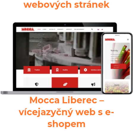
webových stránek
Mocca Liberec –
vícejazyčný web s e-
shopem