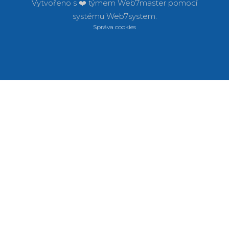
Vytvořeno s ❤️ týmem
Web7master pomocí
systému
Web7system.
Správa cookies