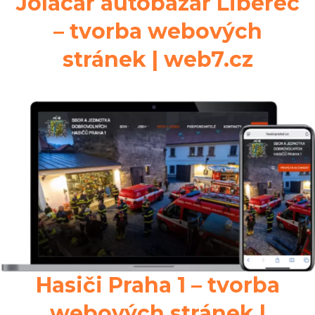
Jolacar autobazar Liberec
– tvorba webových
stránek | web7.cz
Hasiči Praha 1 – tvorba
webových stránek |