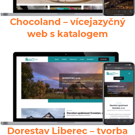
Chocoland – vícejazyčný
web s katalogem
Dorestav Liberec – tvorba