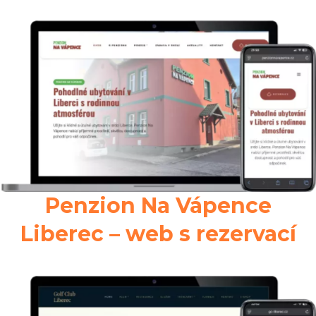
Penzion Na Vápence
Liberec – web s rezervací