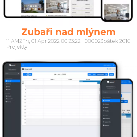
biodiverzity a komunitní projekty.
Zubaři nad mlýnem
11 AMZFri, 01 Apr 2022 00:23:22 +000023pátek 2016
Projekty