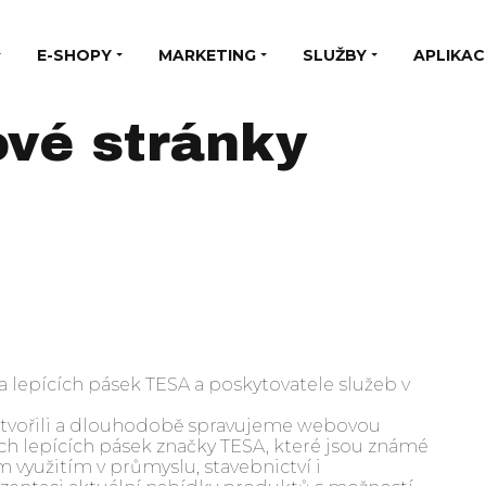
E-SHOPY
MARKETING
SLUŽBY
APLIKAC
vé stránky
lepících pásek TESA a poskytovatele služeb v
vytvořili a dlouhodobě spravujeme webovou
ích lepících pásek značky TESA, které jsou známé
m využitím v průmyslu, stavebnictví i