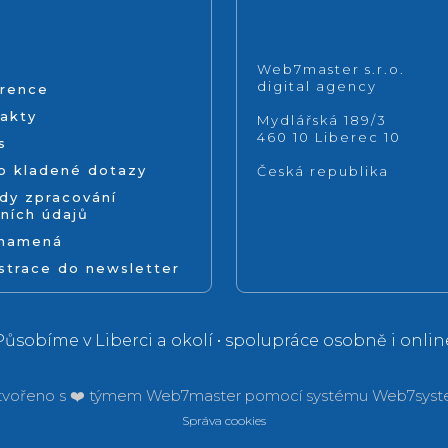
Web7master s.r.o.
digital agency
rence
akty
Mydlářská 189/3
460 10 Liberec 10
s
o kladené dotazy
Česká republika
dy zpracování
ních údajů
znamená
strace do newsletter
Působíme v Liberci a okolí • spolupráce osobně i onlin
tvořeno s ❤️ týmem
Web7master pomocí systému
Web7syst
Správa cookies