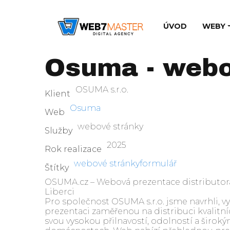
ÚVOD
WEBY
Osuma - webo
OSUMA s.r.o.
Klient
Osuma
Web
webové stránky
Služby
2025
Rok realizace
webové stránky
formulář
Štítky
OSUMA.cz – Webová prezentace distributora 
Liberci
Pro společnost OSUMA s.r.o. jsme navrhli, 
prezentaci zaměřenou na distribuci kvalitn
svou vysokou přilnavostí, odolností a široký