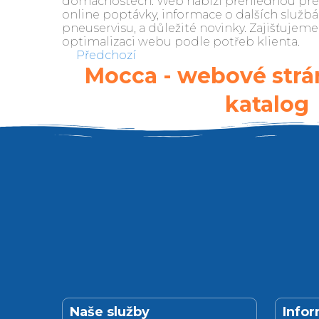
domácnostech. Web nabízí přehlednou prez
online poptávky, informace o dalších službá
pneuservisu, a důležité novinky. Zajišťujem
optimalizaci webu podle potřeb klienta.
Předchozí
Mocca - webové strá
katalog
Naše služby
Info