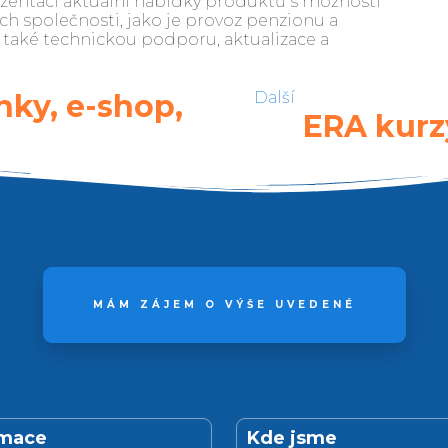
entaci aktuální nabídky produktů s možností
ch společnosti, jako je provoz penzionu a
e také technickou podporu, aktualizace a
nky, e-shop,
Další
ERA kurz
MÁM ZÁJEM O VÝŠE UVEDENÉ
rmace
Kde jsme