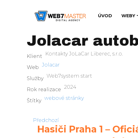
ÚVOD
WEBY
Jolacar autob
Kontakty JoLaCar Liberec, s.r.o.
Klient
Jolacar
Web
Web7system start
Služby
2024
Rok realizace
webové stránky
Štítky
Předchozí
Hasiči Praha 1 – Ofic