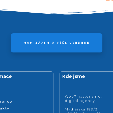
MÁM ZÁJEM O VÝŠE UVEDENÉ
rmace
Kde jsme
Web7master s.r.o.
digital agency
rence
akty
Mydlářská 189/3