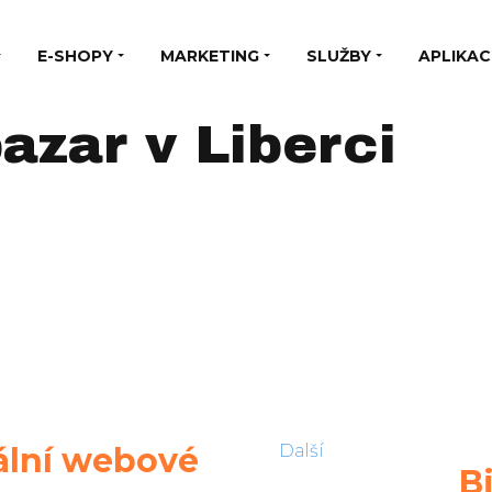
E-SHOPY
MARKETING
SLUŽBY
APLIKAC
azar v Liberci
iální webové
Další
B