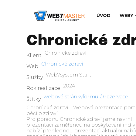
ÚVOD
WEBY
Chronické zdr
Chronické zdraví
Klient
Chronické zdraví
Web
Web7system Start
Služby
2024
Rok realizace
webové stránky
formulář
rezervace
Štítky
Chronické zdraví – Webová prezentace por
péči o zdraví
Pro poradnu Chronické zdraví jsme navrhli
prezentaci zaměřenou na poskytování indivi
nabízí přehlednou prezentaci aktuální nabíd