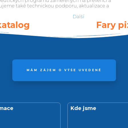
rapeutických programů zaměřených na prevenci a
šťujeme také technickou podporu, aktualizace a
Další
katalog
Fary p
MÁM ZÁJEM O VÝŠE UVEDENÉ
rmace
Kde jsme