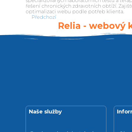
specializovaných laboratorních testů a te
řešení chronických zdravotních obtíží. Zaji
optimalizaci webu podle potřeb klienta.
Předchozí
Relia - webový 
Naše služby
Info