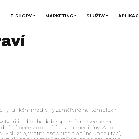
E-SHOPY
MARKETING
SLUŽBY
APLIKAC
aví
adny funkční medicíny zaměřené na komplexní
, vytvořili a dlouhodobě spravujeme webovou
duální péče v oblasti funkční medicíny. Web
ky služeb, včetně osobních a online konzultací,