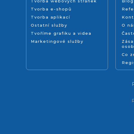
Tvorba webových stránek
Blog
Tvorba e-shopů
Refe
Tvorba aplikací
Kont
Ostatní služby
O ná
Tvoříme grafiku a videa
Čast
Marketingové služby
Zása
osob
Co 
Regi
R