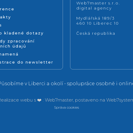
Web7master s.r.o.
digital agency
rence
akty
Mydlářská 189/3
460 10 Liberec 10
s
o kladené dotazy
Česká republika
dy zpracování
ních údajů
znamená
strace do newsletter
Působíme v Liberci a okolí • spolupráce osobně i onlin
ealizace webu s ❤️ :
Web7master, postaveno na
Web7system
Správa cookies