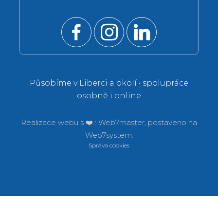
Působíme v Liberci a okolí • spolupráce
osobně i online
Realizace webu s ❤️ :
Web7master, postaveno na
Web7system.
Správa cookies