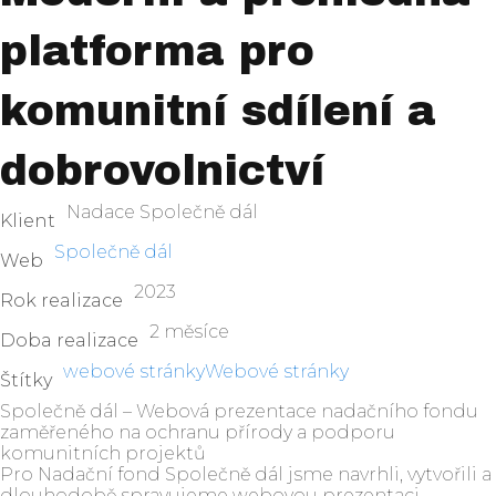
platforma pro
komunitní sdílení a
dobrovolnictví
Nadace Společně dál
Klient
Společně dál
Web
2023
Rok realizace
2 měsíce
Doba realizace
webové stránky
Webové stránky
Štítky
Společně dál – Webová prezentace nadačního fondu
zaměřeného na ochranu přírody a podporu
komunitních projektů
Pro Nadační fond Společně dál jsme navrhli, vytvořili a
dlouhodobě spravujeme webovou prezentaci