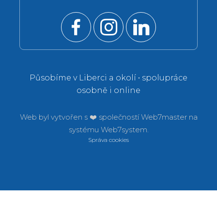
Působíme v Liberci a okolí • spolupráce
osobně i online
Web byl vytvořen s ❤️ společností
Web7master na
systému
Web7system.
Správa cookies