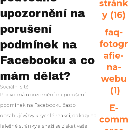
stránk
upozornění na
y
(16)
porušení
faq-
fotogr
podmínek na
afie-
Facebooku a co
na-
mám dělat?
webu
Sociální sítě
(1)
Podvodná upozornění na porušení
podmínek na Facebooku často
E-
obsahují výzvy k rychlé reakci, odkazy na
comm
falešné stránky a snaží se získat vaše