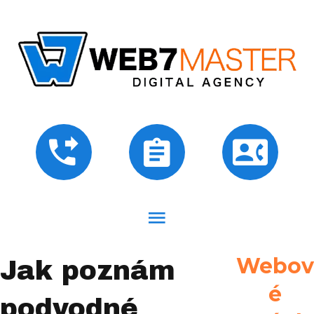
Webov
Jak poznám
é
podvodné