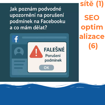
sítě
(1)
SEO
optim
alizace
(6)