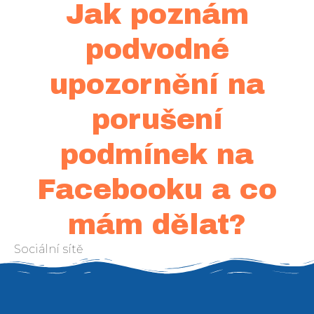
Jak poznám
podvodné
upozornění na
porušení
podmínek na
Facebooku a co
mám dělat?
Sociální sítě