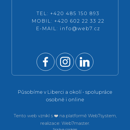
TEL: +420 485 150 893
MOBIL: +420 602 22 33 22
E-MAIL:
info@web7.cz
Působíme v Liberci a okolí • spolupráce
osobně i online
Tento web vznikl s ❤️ na platformě
Web7system,
realizace:
Web7master.
Správa cookies