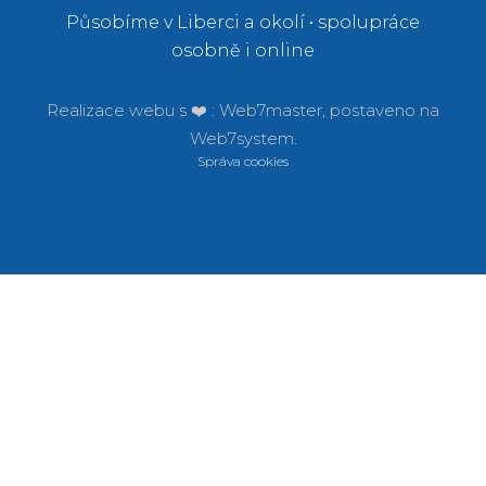
Působíme v Liberci a okolí • spolupráce
osobně i online
Realizace webu s ❤️ :
Web7master, postaveno na
Web7system.
Správa cookies