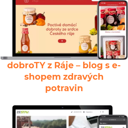
dobroTY z Ráje – blog s e-
shopem zdravých
potravin