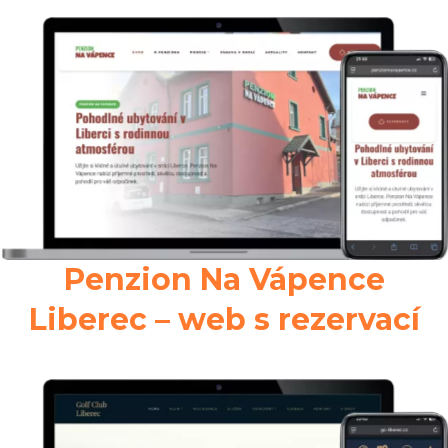
Penzion Na Vápence
Liberec – web s rezervací