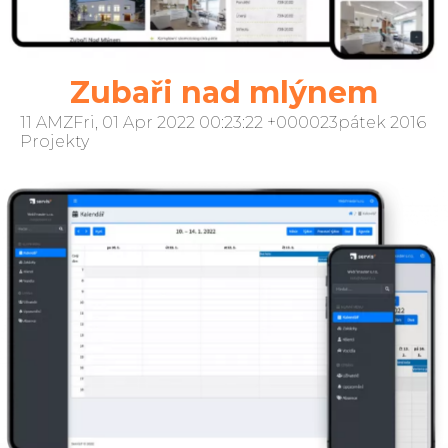
spravujeme moderní webovou prezentaci
zaměřenou na poskytování praktické a
preventivní lékařské péče v Německu.
Zubaři nad mlýnem
11 AMZFri, 01 Apr 2022 00:23:22 +000023pátek 2016
Projekty