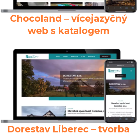
Chocoland – vícejazyčný
web s katalogem
Dorestav Liberec – tvorba