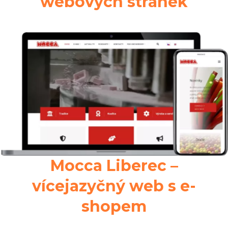
webových stránek
Mocca Liberec –
vícejazyčný web s e-
shopem