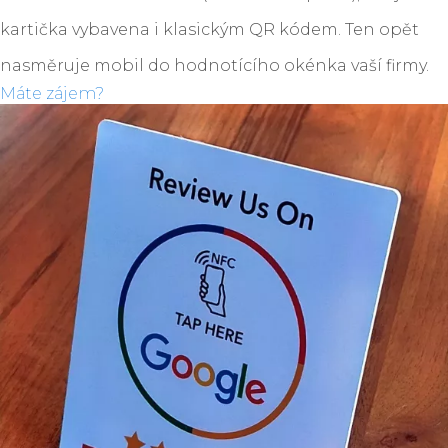
kartička vybavena i klasickým QR kódem. Ten opět
nasměruje mobil do hodnotícího okénka vaší firmy.
Máte zájem?