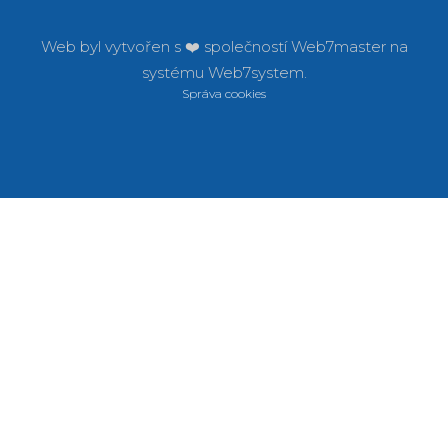
Web byl vytvořen s ❤️ společností
Web7master na
systému
Web7system.
Správa cookies