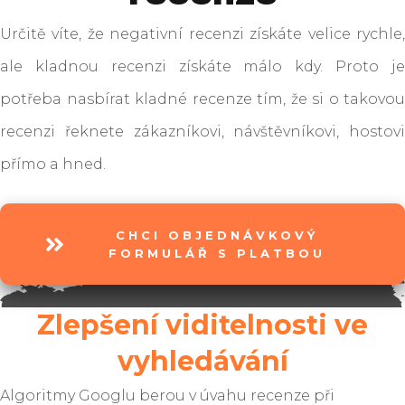
Určitě víte, že negativní recenzi získáte velice rychle,
ale kladnou recenzi získáte málo kdy. Proto je
potřeba nasbírat kladné recenze tím, že si o takovou
recenzi řeknete zákazníkovi, návštěvníkovi, hostovi
přímo a hned.
CHCI OBJEDNÁVKOVÝ
FORMULÁŘ S PLATBOU
Zlepšení viditelnosti ve
vyhledávání
Algoritmy Googlu berou v úvahu recenze při