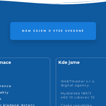
MÁM ZÁJEM O VÝŠE UVEDENÉ
rmace
Kde jsme
Web7master s.r.o.
digital agency
rence
akty
Mydlářská 189/3
460 10 Liberec 10
s
o kladené dotazy
Česká republika