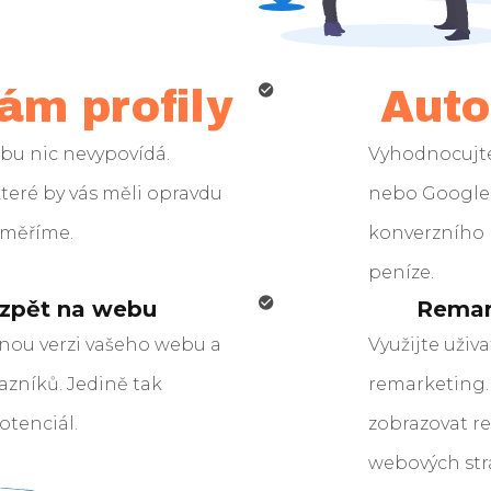
ám profily
Auto
bu nic nevypovídá.
Vyhodnocujt
teré by vás měli opravdu
nebo Google 
změříme.
konverzního 
peníze.
 zpět na webu
Remar
inou verzi vašeho webu a
Využijte uživa
zníků. Jedině tak
remarketing. 
otenciál.
zobrazovat re
webových str