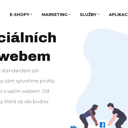
E-SHOPY
MARKETING
SLUŽBY
APLIKAC
ciálních
m webem
iž standardem při
y vám vytvoříme profily
ení s vaším webem. Od
y, která za vás budou