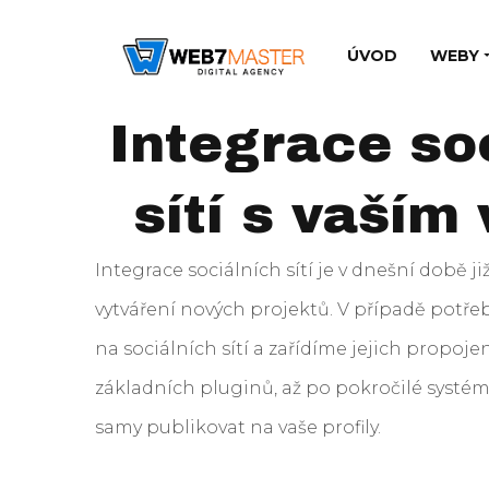
ÚVOD
WEBY
Integrace so
sítí s vaší
Integrace sociálních sítí je v dnešní době j
vytváření nových projektů. V případě potřeb
na sociálních sítí a zařídíme jejich propoj
základních pluginů, až po pokročilé systém
samy publikovat na vaše profily.