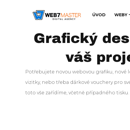
ÚVOD
WEBY
Grafický des
váš proj
Potřebujete novou webovou grafiku, nové l
vizitky, nebo třeba dárkové vouchery pro sv
toto vše zařídíme, včetně případného tisku.