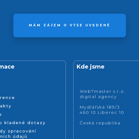
MÁM ZÁJEM O VÝŠE UVEDENÉ
rmace
Kde jsme
Web7master s.r.o.
digital agency
rence
akty
Mydlářská 189/3
460 10 Liberec 10
s
o kladené dotazy
Česká republika
dy zpracování
ních údajů