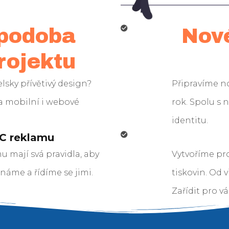
 podoba
Nové
rojektu
lsky přívětivý design?
Připravíme no
 mobilní i webové
rok. Spolu s
identitu.
PC reklamu
 mají svá pravidla, aby
Vytvoříme pr
známe a řídíme se jimi.
tiskovin. Od v
Zařídit pro v