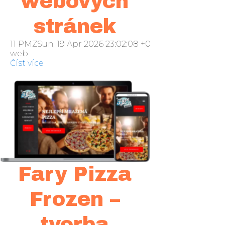
webových
stránek
11 PMZSun, 19 Apr 2026 23:02:08 +000002neděle 201
web
Číst více
Fary Pizza
Frozen –
tvorba