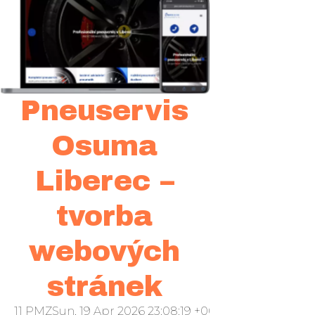
Pneuservis
Osuma
Liberec –
tvorba
webových
stránek
11 PMZSun, 19 Apr 2026 23:08:19 +000008neděle 2016