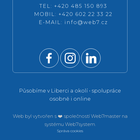
TEL: +420 485 150 893
MOBIL: +420 602 22 33 22
E-MAIL:
info@web7.cz
Působíme v Liberci a okolí • spolupráce
osobně i online
Web byl vytvořen s ❤️ společností
Web7master na
systému
Web7system.
Správa cookies