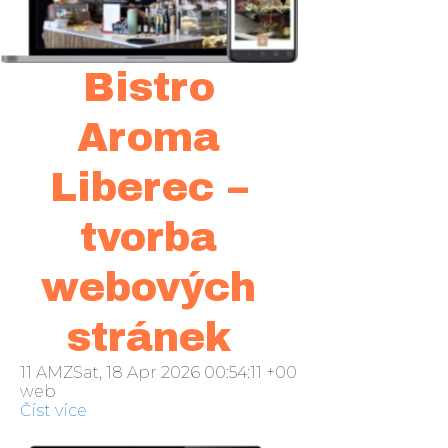
Bistro
Aroma
Liberec –
tvorba
webových
stránek
11 AMZSat, 18 Apr 2026 00:54:11 +000054sobota 2016
web
Číst více