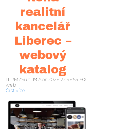
realitní
kancelář
Liberec –
webový
katalog
11 PMZSun, 19 Apr 2026 22:46:54 +000046neděle 2016
web
Číst více