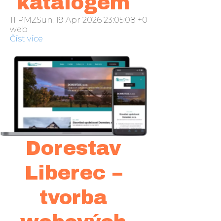
katalogem
11 PMZSun, 19 Apr 2026 23:05:08 +000005neděle 2016
web
Číst více
Dorestav
Liberec –
tvorba