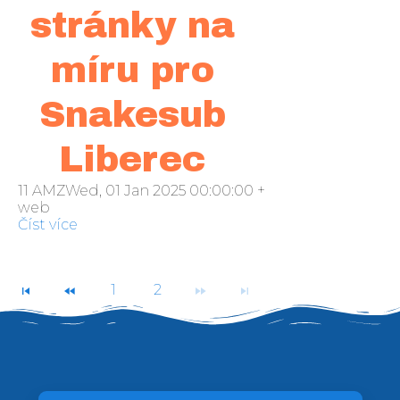
stránky na
míru pro
Snakesub
Liberec
11 AMZWed, 01 Jan 2025 00:00:00 +000000středa 201
web
Číst více
1
2