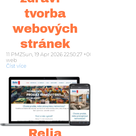
tvorba
webových
stránek
11 PMZSun, 19 Apr 2026 22:50:27 +000050neděle 2016
web
Číst více
Relia