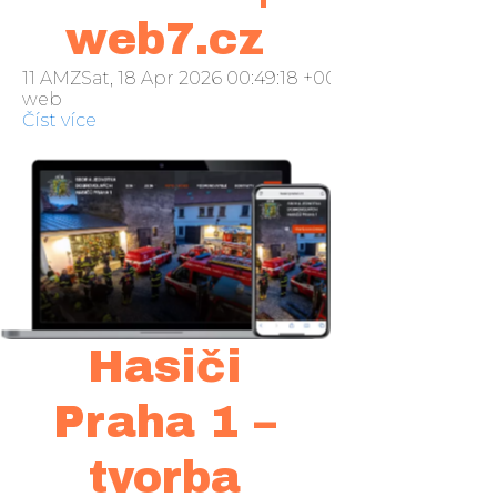
web7.cz
11 AMZSat, 18 Apr 2026 00:49:18 +000049sobota 2016
web
Číst více
Hasiči
Praha 1 –
tvorba