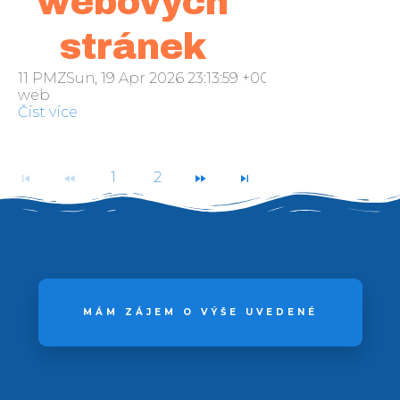
webových
stránek
11 PMZSun, 19 Apr 2026 23:13:59 +000013neděle 2016
web
Číst více
1
2
MÁM ZÁJEM O VÝŠE UVEDENÉ