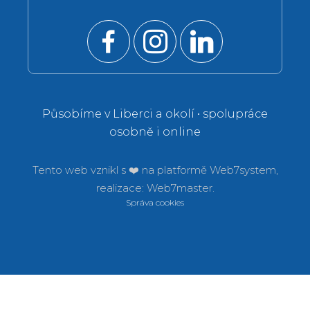
Působíme v Liberci a okolí • spolupráce
osobně i online
Tento web vznikl s ❤️ na platformě
Web7system,
realizace:
Web7master.
Správa cookies