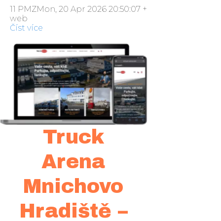
11 PMZMon, 20 Apr 2026 20:50:07 +000050pondělí 2
web
Číst více
Truck
Arena
Mnichovo
Hradiště –