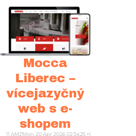
Mocca
Liberec –
vícejazyčný
web s e-
shopem
11 AMZMon, 20 Apr 2026 02:34:25 +000034pondělí 20