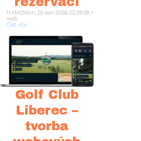
rezervací
11 AMZMon, 20 Apr 2026 02:29:38 +000029pondělí 20
web
Číst více
Golf Club
Liberec –
tvorba