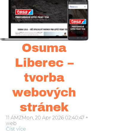
Osuma
Liberec –
tvorba
webových
stránek
11 AMZMon, 20 Apr 2026 02:40:47 +000040pondělí 2
web
Číst více