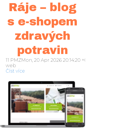
Ráje – blog
s e-shopem
zdravých
potravin
11 PMZMon, 20 Apr 2026 20:14:20 +000014pondělí 20
web
Číst více