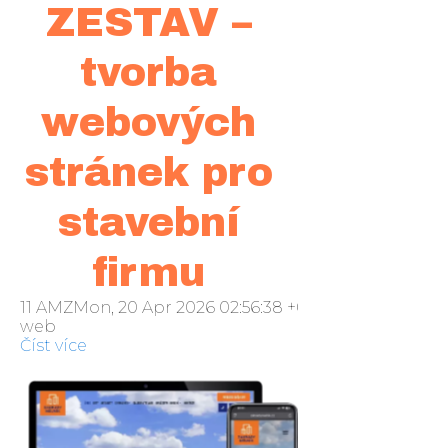
ZESTAV –
tvorba
webových
stránek pro
stavební
firmu
11 AMZMon, 20 Apr 2026 02:56:38 +000056pondělí 20
web
Číst více