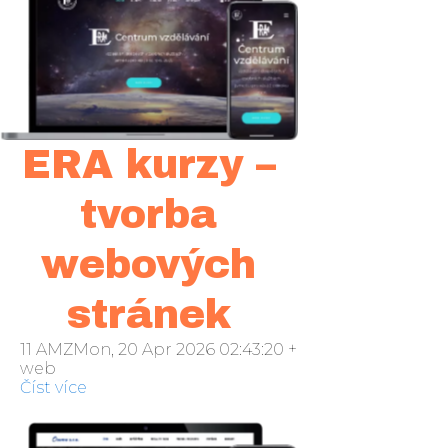
ERA kurzy –
tvorba
webových
stránek
11 AMZMon, 20 Apr 2026 02:43:20 +000043pondělí 20
web
Číst více