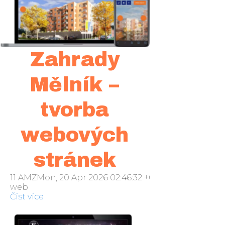
Zahrady
Mělník –
tvorba
webových
stránek
11 AMZMon, 20 Apr 2026 02:46:32 +000046pondělí 20
web
Číst více