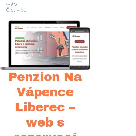
web
Číst více
Penzion Na
Vápence
Liberec –
web s