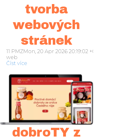
tvorba
webových
stránek
11 PMZMon, 20 Apr 2026 20:19:02 +000019pondělí 20
web
Číst více
dobroTY z