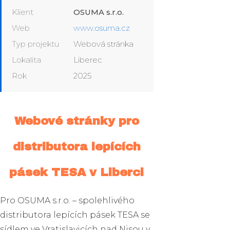
Klient
OSUMA s.r.o.
Web
www.osuma.cz
Typ projektu
Webová stránka
Lokalita
Liberec
Rok
2025
Webové stránky pro
distributora lepících
pásek TESA v Liberci
Pro OSUMA s.r.o. – spolehlivého
distributora lepících pásek TESA se
sídlem ve Vratislavicích nad Nisou v