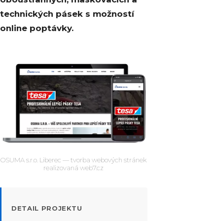
technických pásek s možností
online poptávky.
OSUMA s.r.o. Liberec — tvorba webových stránek
realizovaná web7.cz
DETAIL PROJEKTU