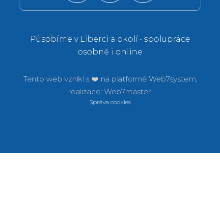
Působíme v Liberci a okolí • spolupráce
osobně i online
Tento web vznikl s ❤️ na platformě
Web7system,
realizace:
Web7master.
Správa cookies