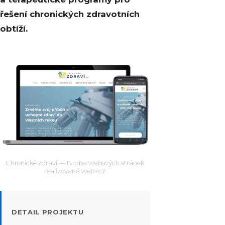
řešení chronických zdravotních
obtíží.
Chronické zdraví — tvorba webových stránek
realizovaná web7.cz
DETAIL PROJEKTU