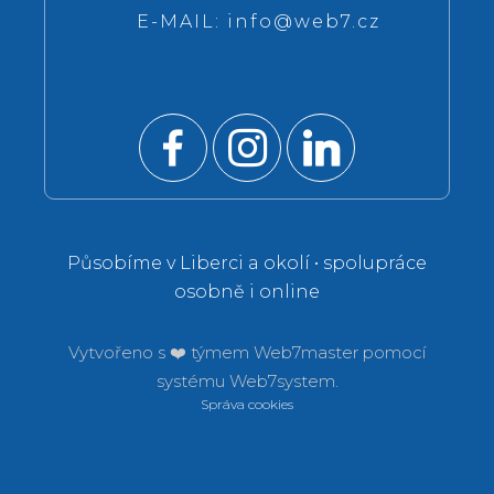
E-MAIL:
info@web7.cz
Působíme v Liberci a okolí • spolupráce
osobně i online
Vytvořeno s ❤️ týmem
Web7master pomocí
systému
Web7system.
Správa cookies