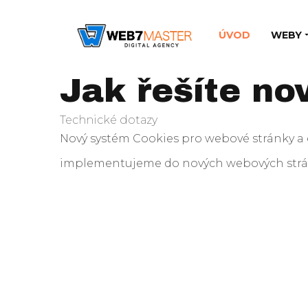
ÚVOD
WEBY
Jak řešíte n
Technické dotazy
Nový systém Cookies pro webové stránky a e
implementujeme do nových webových strán