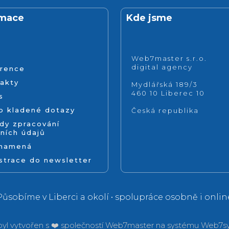
rmace
Kde jsme
Web7master s.r.o.
digital agency
rence
akty
Mydlářská 189/3
460 10 Liberec 10
s
o kladené dotazy
Česká republika
dy zpracování
ních údajů
znamená
strace do newsletter
Působíme v Liberci a okolí • spolupráce osobně i onlin
yl vytvořen s ❤️ společností
Web7master na systému
Web7sy