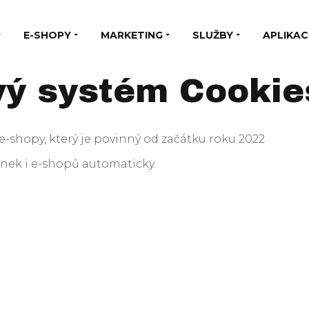
E-SHOPY
MARKETING
SLUŽBY
APLIKAC
ový systém Cookie
-shopy, který je povinný od začátku roku 2022
ek i e-shopů automaticky.