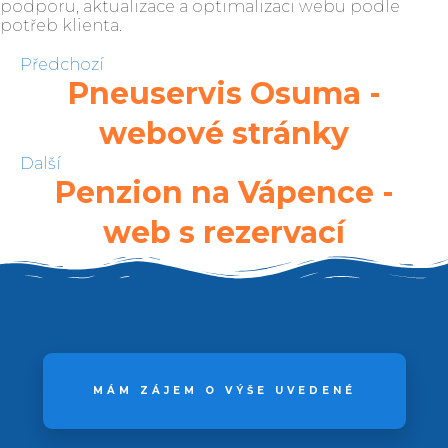
podporu, aktualizace a optimalizaci webu podle
potřeb klienta.
Předchozí
Pneuservis Osuma -
webové stránky
Další
Penzion na Vápence -
web s rezervací
MÁM ZÁJEM O VÝŠE UVEDENÉ