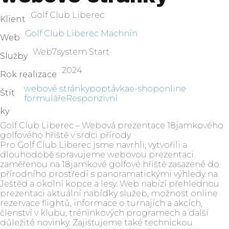
Golf Club Liberec
Klient
Golf Club Liberec Machnín
Web
Web7system Start
Služby
2024
Rok realizace
webové stránky
poptávka
e-shop
online
Štít
formuláře
Responzivní
ky
Golf Club Liberec – Webová prezentace 18jamkového
golfového hřiště v srdci přírody
Pro Golf Club Liberec jsme navrhli, vytvořili a
dlouhodobě spravujeme webovou prezentaci
zaměřenou na 18jamkové golfové hřiště zasazené do
přírodního prostředí s panoramatickými výhledy na
Ještěd a okolní kopce a lesy. Web nabízí přehlednou
prezentaci aktuální nabídky služeb, možnost online
rezervace flightů, informace o turnajích a akcích,
členství v klubu, tréninkových programech a další
důležité novinky. Zajišťujeme také technickou