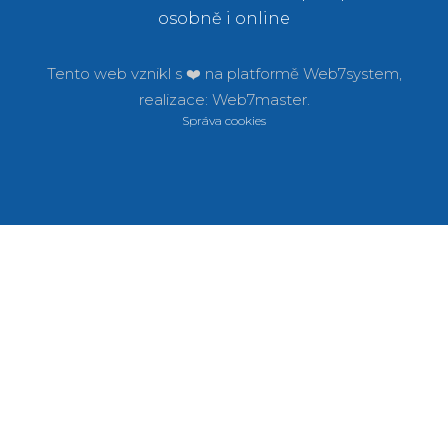
osobně i online
Tento web vznikl s ❤️ na platformě
Web7system,
realizace:
Web7master.
Správa cookies