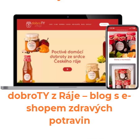
dobroTY z Ráje – blog s e-
shopem zdravých
potravin