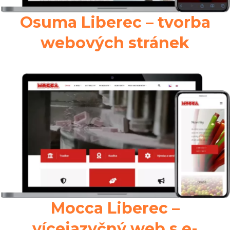
Osuma Liberec – tvorba
webových stránek
Mocca Liberec –
vícejazyčný web s e-