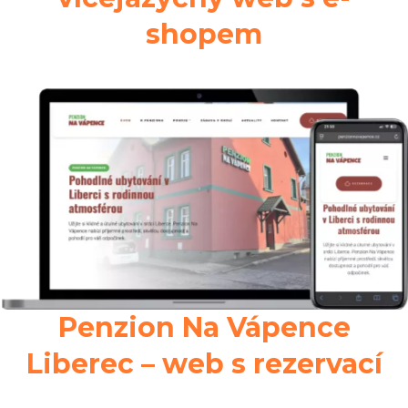
shopem
Penzion Na Vápence
Liberec – web s rezervací