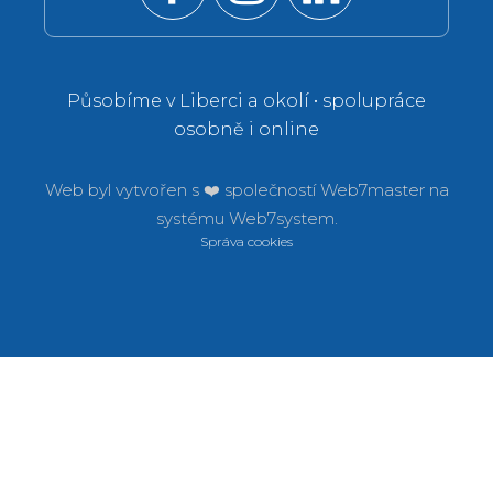
Působíme v Liberci a okolí • spolupráce
osobně i online
Web byl vytvořen s ❤️ společností
Web7master na
systému
Web7system.
Správa cookies