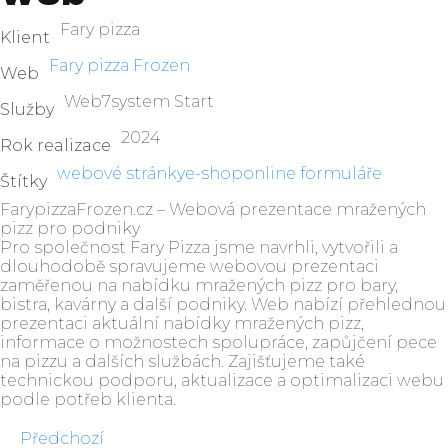
Fary pizza
Klient
Fary pizza Frozen
Web
Web7system Start
Služby
2024
Rok realizace
webové stránky
e-shop
online formuláře
Štítky
FarypizzaFrozen.cz – Webová prezentace mražených
pizz pro podniky
Pro společnost Fary Pizza jsme navrhli, vytvořili a
dlouhodobě spravujeme webovou prezentaci
zaměřenou na nabídku mražených pizz pro bary,
bistra, kavárny a další podniky. Web nabízí přehlednou
prezentaci aktuální nabídky mražených pizz,
informace o možnostech spolupráce, zapůjčení pece
na pizzu a dalších službách. Zajišťujeme také
technickou podporu, aktualizace a optimalizaci webu
podle potřeb klienta.
Předchozí