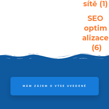
sítě
(1)
SEO
optim
alizace
(6)
MÁM ZÁJEM O VÝŠE UVEDENÉ