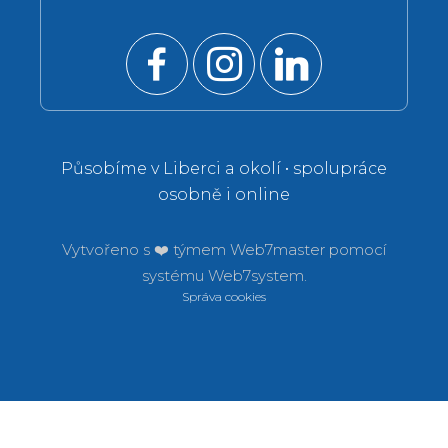
Působíme v Liberci a okolí • spolupráce
osobně i online
Vytvořeno s ❤️ týmem
Web7master pomocí
systému
Web7system.
Správa cookies