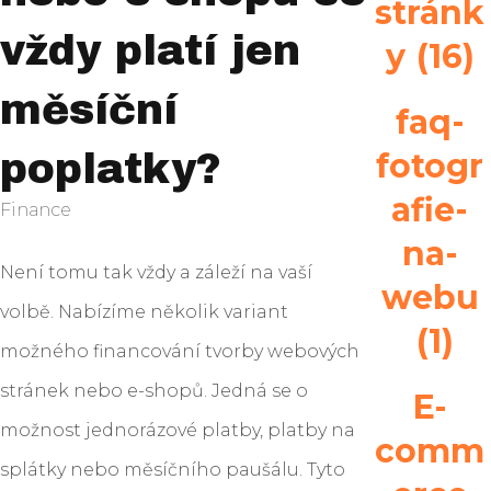
stránk
vždy platí jen
y
(16)
měsíční
faq-
fotogr
poplatky?
afie-
Finance
na-
Není tomu tak vždy a záleží na vaší
webu
volbě. Nabízíme několik variant
(1)
možného financování tvorby webových
stránek nebo e-shopů. Jedná se o
E-
možnost jednorázové platby, platby na
comm
splátky nebo měsíčního paušálu. Tyto