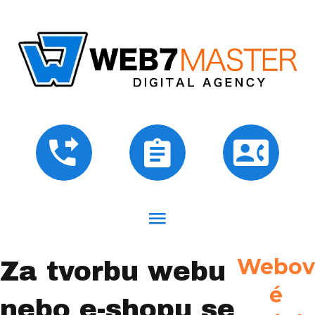
Webov
Za tvorbu webu
é
nebo e-shopu se