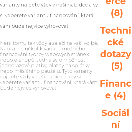
erce
varianty najdete vždy v naší nabídce a vy
(8)
si veberete variantu financování, která
vám bude nejvíce vyhovovat.
Techni
cké
Není tomu tak vždy a záleží na vaší volbě.
Nabízíme několik variant možného
dotazy
financování tvorby webových stránek
nebo e-shopů. Jedná se o možnost
(5)
jednorázové platby, platby na splátky
nebo měsíčního paušálu. Tyto varianty
najdete vždy v naší nabídce a vy si
Financ
veberete variantu financování, která vám
bude nejvíce vyhovovat.
e
(4)
Sociál
ní