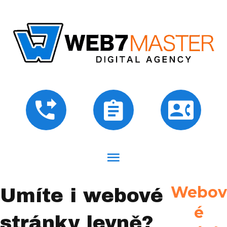
Webov
Umíte i webové
é
stránky levně?