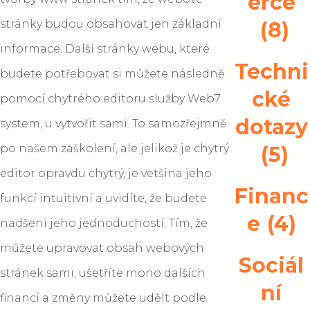
erce
stránky budou obsahovat jen základní
(8)
informace. Další stránky webu, které
Techni
budete potřebovat si můžete následně
cké
pomocí chytrého editoru služby Web7
dotazy
system, u vytvořit sami. To samozřejmně
po našem zaškolení, ale jelikož je chytrý
(5)
editor opravdu chytrý, je vetšina jeho
Financ
funkcí intuitivní a uvidíte, že budete
e
(4)
nadšeni jeho jednoduchostí. Tím, že
můžete upravovat obsah webových
Sociál
stránek sami, ušetříte mono dalších
ní
financí a změny můžete udělt podle