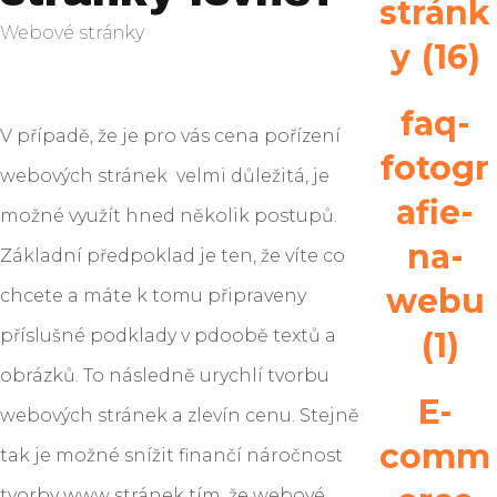
stránk
Webové stránky
y
(16)
faq-
V případě, že je pro vás cena pořízení
fotogr
webových stránek velmi důležitá, je
afie-
možné využít hned několik postupů.
na-
Základní předpoklad je ten, že víte co
webu
chcete a máte k tomu připraveny
příslušné podklady v pdoobě textů a
(1)
obrázků. To následně urychlí tvorbu
E-
webových stránek a zlevín cenu. Stejně
comm
tak je možné snížit finančí náročnost
tvorby www stránek tím, že webové