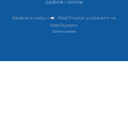
osobně i online
Realizace webu s ❤️ :
Web7master, postaveno na
Web7system.
Správa cookies