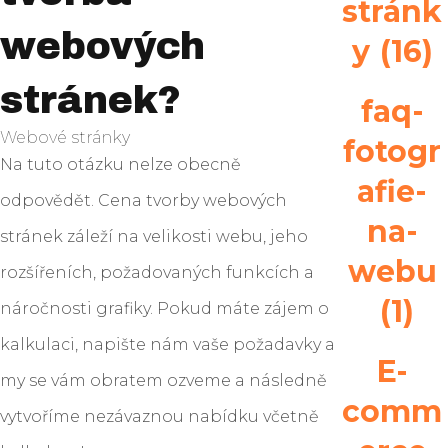
stránk
webových
y
(16)
stránek?
faq-
Webové stránky
fotogr
Na tuto otázku nelze obecně
afie-
odpovědět. Cena tvorby webových
na-
stránek záleží na velikosti webu, jeho
webu
rozšířeních, požadovaných funkcích a
(1)
náročnosti grafiky. Pokud máte zájem o
kalkulaci, napište nám vaše požadavky a
E-
my se vám obratem ozveme a následně
comm
vytvoříme nezávaznou nabídku včetně