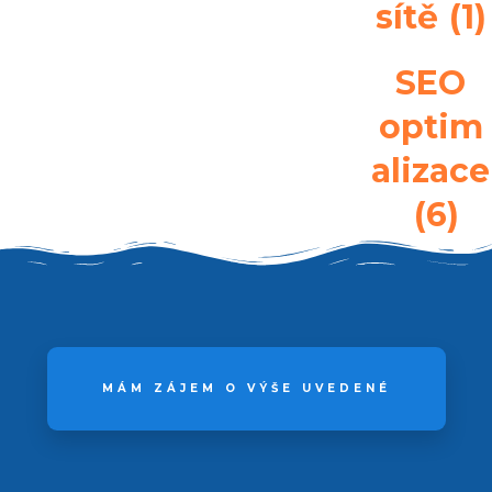
sítě
(1)
SEO
optim
alizace
(6)
MÁM ZÁJEM O VÝŠE UVEDENÉ