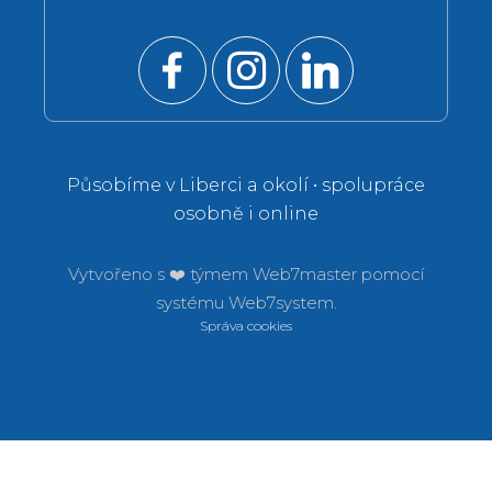
Působíme v Liberci a okolí • spolupráce
osobně i online
Vytvořeno s ❤️ týmem
Web7master pomocí
systému
Web7system.
Správa cookies