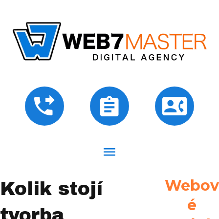
Webov
Kolik stojí
é
tvorba