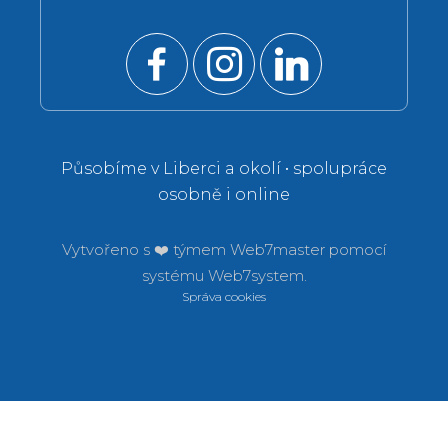
Působíme v Liberci a okolí • spolupráce
osobně i online
Vytvořeno s ❤️ týmem
Web7master pomocí
systému
Web7system.
Správa cookies