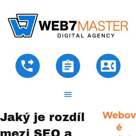
Webov
Jaký je rozdíl
é
mezi SEO a