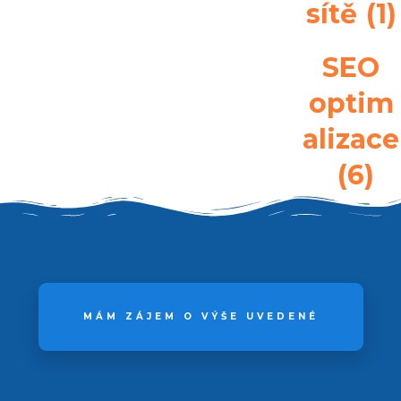
sítě
(1)
SEO
optim
alizace
(6)
MÁM ZÁJEM O VÝŠE UVEDENÉ