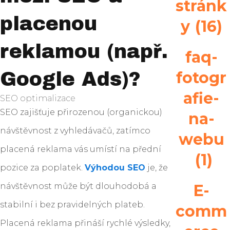
stránk
placenou
y
(16)
reklamou (např.
faq-
fotogr
Google Ads)?
afie-
SEO optimalizace
SEO zajišťuje přirozenou (organickou)
na-
návštěvnost z vyhledávačů, zatímco
webu
placená reklama vás umístí na přední
(1)
pozice za poplatek.
Výhodou SEO
je, že
návštěvnost může být dlouhodobá a
E-
stabilní i bez pravidelných plateb.
comm
Placená reklama přináší rychlé výsledky,