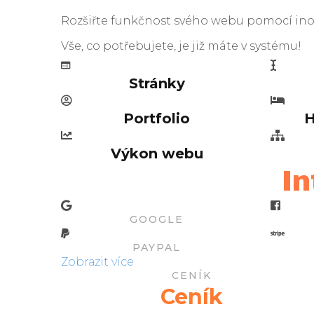
Rozšiřte funkčnost svého webu pomocí inov
Vše, co potřebujete, je již máte v systému!
Stránky
Portfolio
H
Výkon webu
In
GOOGLE
PAYPAL
Zobrazit více
CENÍK
Ceník