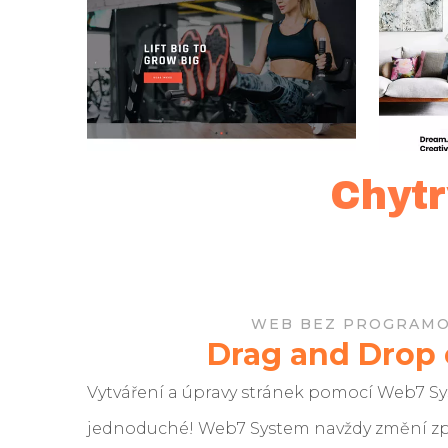
Chytr
WEB BEZ PROGRAMO
Drag and Drop 
Vytváření a úpravy stránek pomocí Web7 Sy
jednoduché! Web7 System
navždy změní z