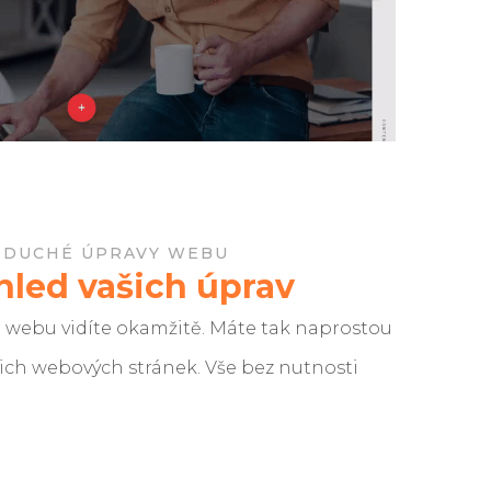
ODUCHÉ ÚPRAVY WEBU
hled vašich úprav
 webu vidíte okamžitě. Máte tak naprostou
ich webových stránek. Vše bez nutnosti