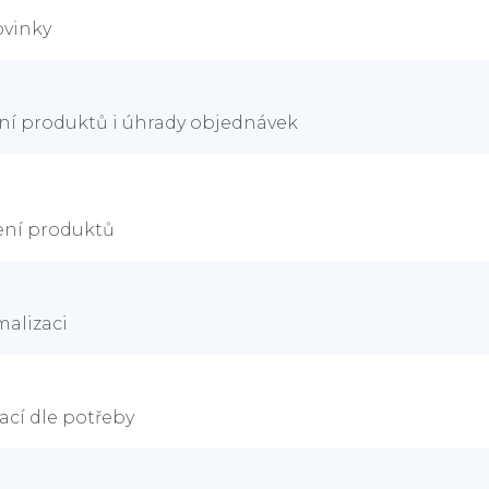
ovinky
ení produktů i úhrady objednávek
vení produktů
alizaci
ací dle potřeby