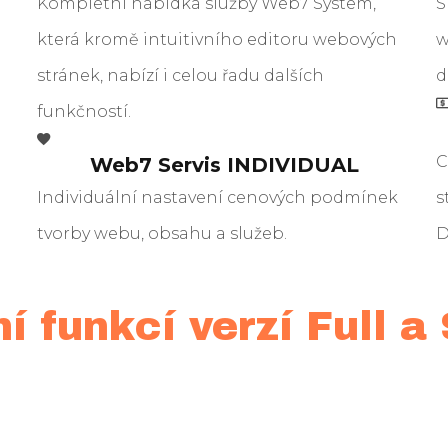
Kompletní nabídka služby Web7 System,
S
ě
která kromě intuitivního editoru webových
w
stránek, nabízí i celou řadu dalších
d
funkčností.
C
Web7 Servis INDIVIDUAL
Individuální nastavení cenových podmínek
s
tvorby webu, obsahu a služeb.
D
í funkcí verzí Full a