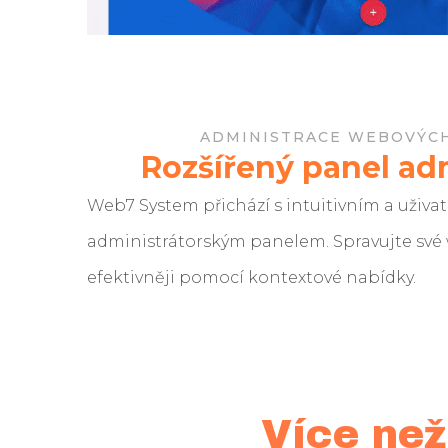
ADMINISTRACE WEBOVÝC
Rozšířený panel ad
Web7 System přichází s intuitivním a uživat
administrátorským panelem.
Spravujte své
efektivněji pomocí kontextové nabídky.
Více než