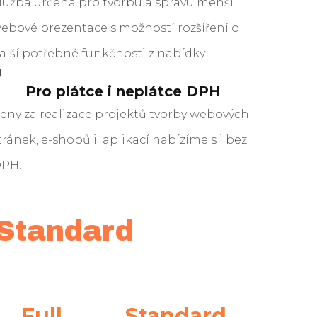
lužba určená pro tvorbu a správu menší
ebové prezentace s možností rozšíření o
alší potřebné funkčnosti z nabídky.
Pro plátce i neplátce DPH
eny za realizace projektů tvorby webových
tránek, e-shopů i aplikací nabízíme s i bez
PH.
 Standard
Full
Standard