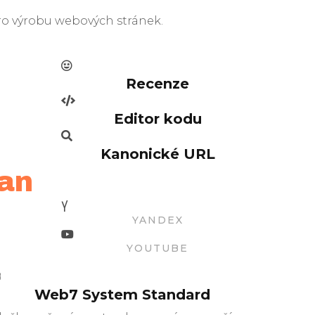
pro výrobu webových stránek.
Recenze
Editor kodu
Kanonické URL
ran
YANDEX
YOUTUBE
Web7 System Standard