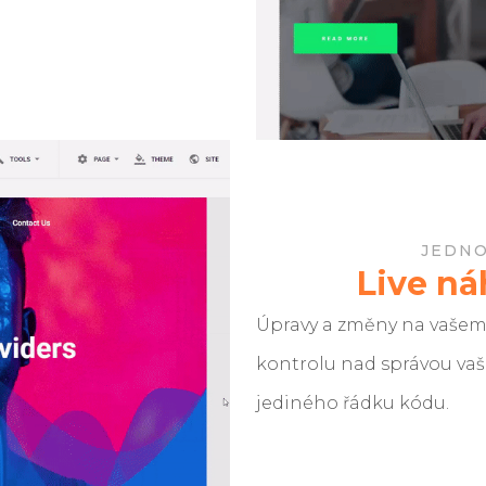
JEDN
Live ná
Úpravy a změny na vašem
kontrolu nad správou vaš
jediného řádku kódu.