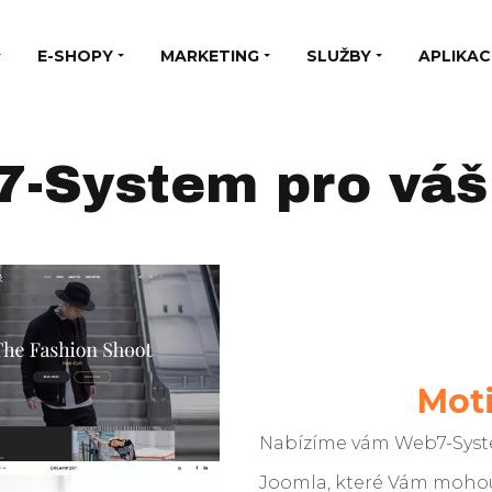
E-SHOPY
MARKETING
SLUŽBY
APLIKAC
-System pro vá
Moti
Nabízíme vám Web7-Syst
Joomla, které Vám mohou