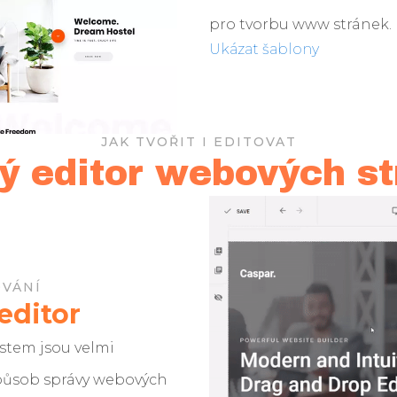
pro tvorbu www stránek.
Ukázat šablony
JAK TVOŘIT I EDITOVAT
ý editor webových s
VÁNÍ
editor
stem jsou velmi
působ správy webových