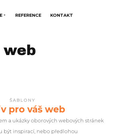
E
REFERENCE
KONTAKT
š web
ŠABLONY
v pro váš web
em a ukázky oborových webových stránek
 být inspirací, nebo předlohou