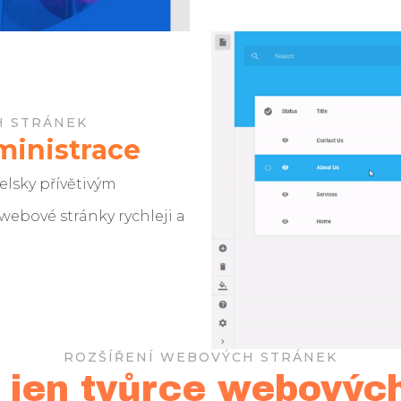
H STRÁNEK
ministrace
elsky přívětivým
 webové stránky rychleji a
ROZŠÍŘENÍ WEBOVÝCH STRÁNEK
 jen tvůrce webovýc