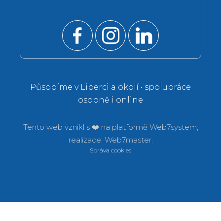
Působíme v Liberci a okolí • spolupráce
osobně i online
Tento web vznikl s ❤️ na platformě
Web7system,
realizace:
Web7master.
Správa cookies