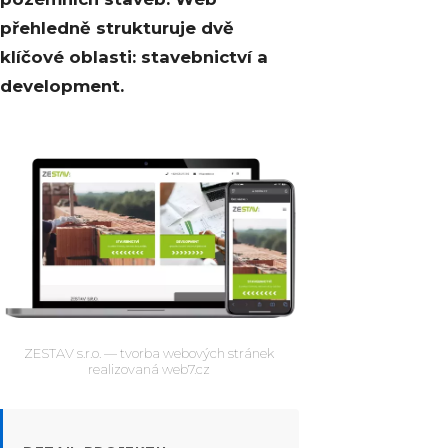
přehledně strukturuje dvě
klíčové oblasti: stavebnictví a
development.
ZESTAV s.r.o. — tvorba webových stránek
realizovaná web7.cz