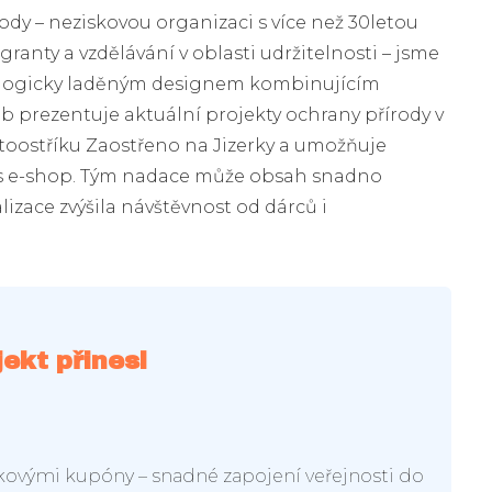
dy – neziskovou organizaci s více než 30letou
ranty a vzdělávání v oblasti udržitelnosti – jsme
ologicky laděným designem kombinujícím
b prezentuje aktuální projekty ochrany přírody v
fotoostříku Zaostřeno na Jizerky a umožňuje
es e-shop. Tým nadace může obsah snadno
izace zvýšila návštěvnost od dárců i
jekt přinesl
rkovými kupóny – snadné zapojení veřejnosti do