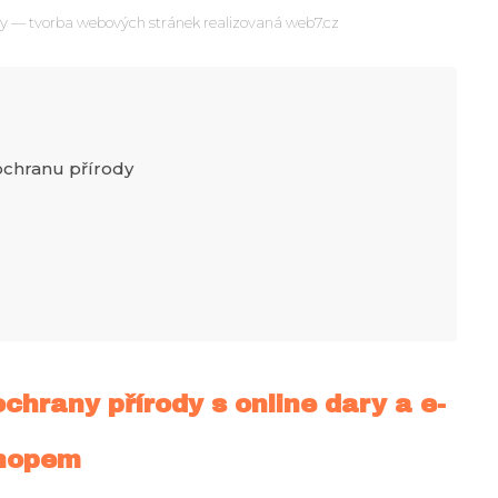
y — tvorba webových stránek realizovaná web7.cz
ochranu přírody
hrany přírody s online dary a e-
hopem