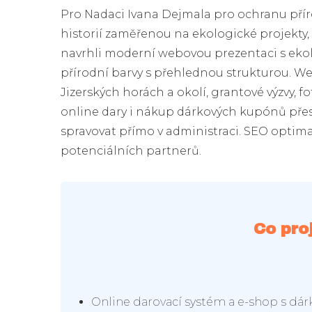
Pro Nadaci Ivana Dejmala pro ochranu příro
historií zaměřenou na ekologické projekty, g
navrhli moderní webovou prezentaci s ek
přírodní barvy s přehlednou strukturou. We
Jizerských horách a okolí, grantové výzvy, 
online dary i nákup dárkových kupónů př
spravovat přímo v administraci. SEO optimal
potenciálních partnerů.
Co pro
Online darovací systém a e-shop s dá