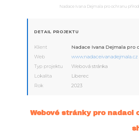
Nadace Ivana Dejmala pro ochranu přírod
DETAIL PROJEKTU
Klient
Nadace Ivana Dejmala pro 
Web
www.nadaceivanadejmala.cz
Typ projektu
Webová stránka
Lokalita
Liberec
Rok
2023
Webové stránky pro nadaci oc
s