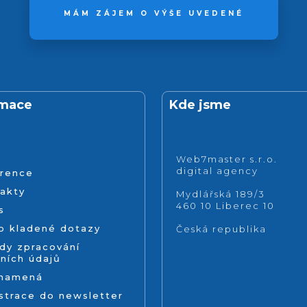
MÁM ZÁJEM O VÝŠE UVEDENÉ
rmace
Kde jsme
Web7master s.r.o.
digital agency
rence
akty
Mydlářská 189/3
460 10 Liberec 10
s
o kladené dotazy
Česká republika
dy zpracování
ních údajů
znamená
strace do newsletter