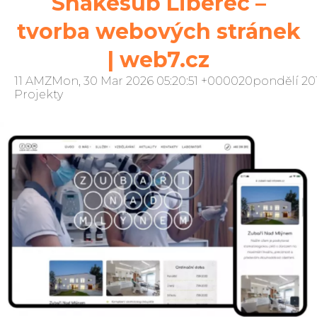
Snakesub Liberec –
tvorba webových stránek
| web7.cz
11 AMZMon, 30 Mar 2026 05:20:51 +000020pondělí 20
Projekty
Vytvoření webové
prezentace Nadace Ivana
Dejmala
Pro Nadaci Ivana Dejmala pro ochranu přírody
jsme vytvořili a spravujeme moderní webovou
prezentaci zaměřenou na podporu a obnovu
přírodního prostředí.