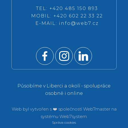
TEL: +420 485 150 893
MOBIL: +420 602 22 33 22
E-MAIL:
info@web7.cz
Působíme v Liberci a okolí • spolupráce
osobně i online
Web byl vytvořen s ❤️ společností
Web7master na
systému
Web7system.
Správa cookies