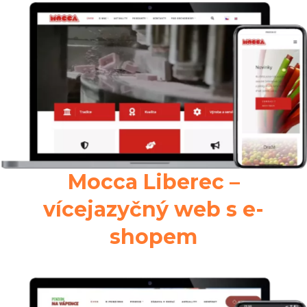
Mocca Liberec –
vícejazyčný web s e-
shopem