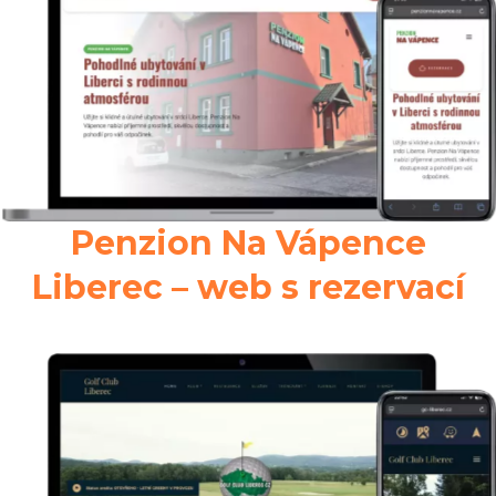
Penzion Na Vápence
Liberec – web s rezervací