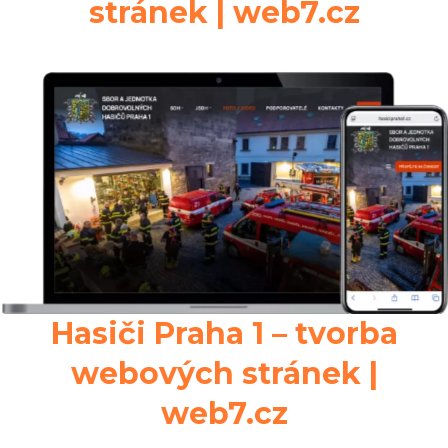
stránek | web7.cz
Hasiči Praha 1 – tvorba
webových stránek |
web7.cz