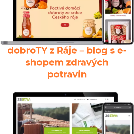
dobroTY z Ráje – blog s e-
shopem zdravých
potravin