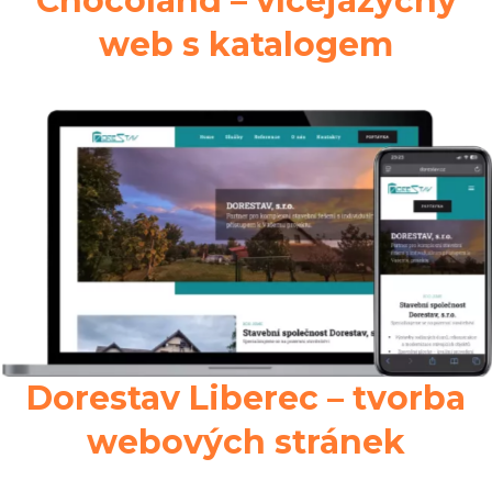
Chocoland – vícejazyčný
web s katalogem
Dorestav Liberec – tvorba
webových stránek