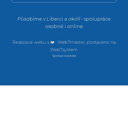
Působíme v Liberci a okolí • spolupráce
osobně i online
Realizace webu s ❤️ :
Web7master, postaveno na
Web7system.
Správa cookies