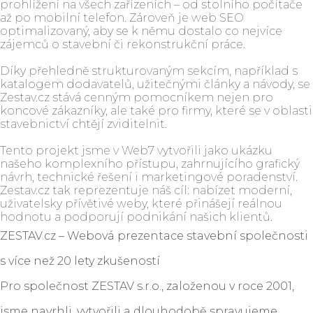
prohlížení na všech zařízeních – od stolního počítače
až po mobilní telefon. Zároveň je web SEO
optimalizovaný, aby se k němu dostalo co nejvíce
zájemců o stavební či rekonstrukční práce.
Díky přehledně strukturovaným sekcím, například s
katalogem dodavatelů, užitečnými články a návody, se
Zestav.cz stává cenným pomocníkem nejen pro
koncové zákazníky, ale také pro firmy, které se v oblasti
stavebnictví chtějí zviditelnit.
Tento projekt jsme v Web7 vytvořili jako ukázku
našeho komplexního přístupu, zahrnujícího grafický
návrh, technické řešení i marketingové poradenství.
Zestav.cz tak reprezentuje náš cíl: nabízet moderní,
uživatelsky přívětivé weby, které přinášejí reálnou
hodnotu a podporují podnikání našich klientů.
ZESTAV.cz – Webová prezentace stavební společnosti
s více než 20 lety zkušeností
Pro společnost ZESTAV s.r.o., založenou v roce 2001,
jsme navrhli, vytvořili a dlouhodobě spravujeme