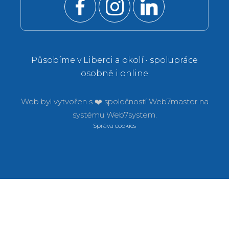
Působíme v Liberci a okolí • spolupráce
osobně i online
Web byl vytvořen s ❤️ společností
Web7master na
systému
Web7system.
Správa cookies