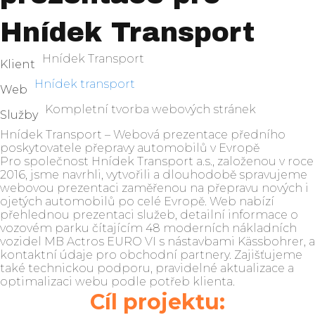
Hnídek Transport
Hnídek Transport
Klient
Hnídek transport
Web
Kompletní tvorba webových stránek
Služby
Hnídek Transport – Webová prezentace předního
poskytovatele přepravy automobilů v Evropě
Pro společnost Hnídek Transport a.s., založenou v roce
2016, jsme navrhli, vytvořili a dlouhodobě spravujeme
webovou prezentaci zaměřenou na přepravu nových i
ojetých automobilů po celé Evropě. Web nabízí
přehlednou prezentaci služeb, detailní informace o
vozovém parku čítajícím 48 moderních nákladních
vozidel MB Actros EURO VI s nástavbami Kässbohrer, a
kontaktní údaje pro obchodní partnery. Zajišťujeme
také technickou podporu, pravidelné aktualizace a
optimalizaci webu podle potřeb klienta.
Cíl projektu: