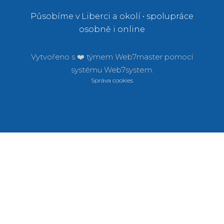
Působíme v Liberci a okolí • spolupráce
osobně i online
Vytvořeno s ❤️ týmem
Web7master pomocí
systému
Web7system.
Správa cookies