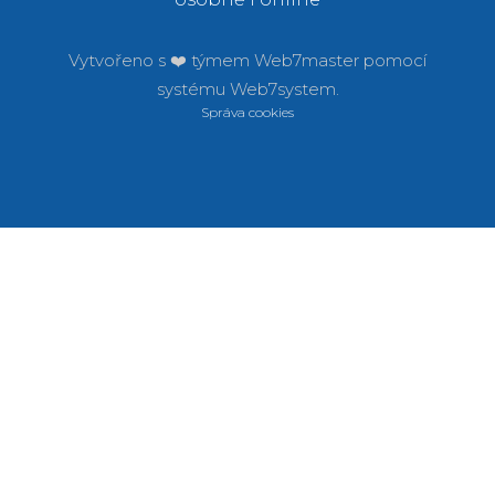
Vytvořeno s ❤️ týmem
Web7master pomocí
systému
Web7system.
Správa cookies