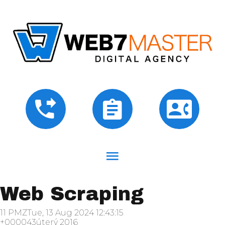
Web Scraping
11 PMZTue, 13 Aug 2024 12:43:15
+000043úterý 2016