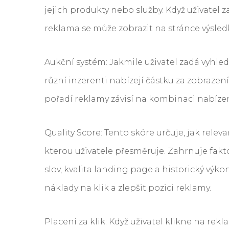
jejich produkty nebo služby. Když uživatel z
reklama se může zobrazit na stránce výsled
Aukční systém: Jakmile uživatel zadá vyhl
různí inzerenti nabízejí částku za zobrazen
pořadí reklamy závisí na kombinaci nabízené
Quality Score: Tento skóre určuje, jak releva
kterou uživatele přesměruje. Zahrnuje fakto
slov, kvalita landing page a historický výko
náklady na klik a zlepšit pozici reklamy.
Placení za klik: Když uživatel klikne na rek