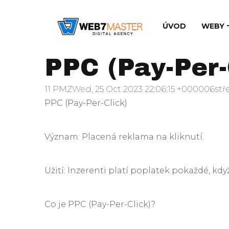
ÚVOD
WEBY
PPC (Pay-Per-
11 PMZWed, 25 Oct 2023 22:06:15 +000006stř
PPC (Pay-Per-Click)
Význam: Placená reklama na kliknutí.
Užití: Inzerenti platí poplatek pokaždé, kdy
Co je PPC (Pay-Per-Click)?