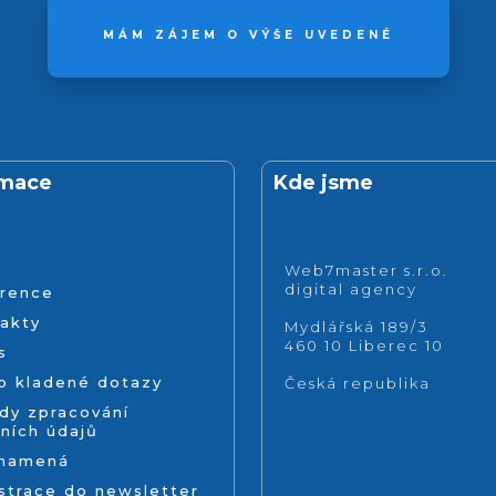
MÁM ZÁJEM O VÝŠE UVEDENÉ
rmace
Kde jsme
Web7master s.r.o.
digital agency
rence
akty
Mydlářská 189/3
460 10 Liberec 10
s
o kladené dotazy
Česká republika
dy zpracování
ních údajů
znamená
strace do newsletter