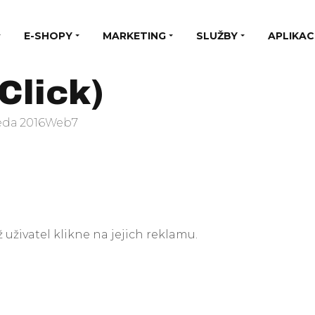
E-SHOPY
MARKETING
SLUŽBY
APLIKAC
Click)
eda 2016
Web7
ž uživatel klikne na jejich reklamu.