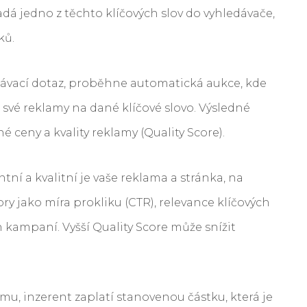
adá jedno z těchto klíčových slov do vyhledávače,
ků.
edávací dotaz, proběhne automatická aukce, kde
í své reklamy na dané klíčové slovo. Výsledné
 ceny a kvality reklamy (Quality Score).
ntní a kvalitní je vaše reklama a stránka, na
ry jako míra prokliku (CTR), relevance klíčových
n kampaní. Vyšší Quality Score může snížit
lamu, inzerent zaplatí stanovenou částku, která je