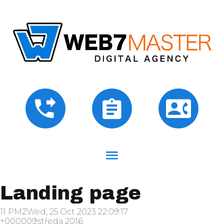
Landing page
11 PMZWed, 25 Oct 2023 22:09:17
+000009středa 2016