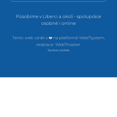
Působíme v Liberci a okolí • spolupráce
osobně i online
Tento web vznikl s ❤️ na platformě
Web7system,
realizace:
Web7master.
Správa cookies