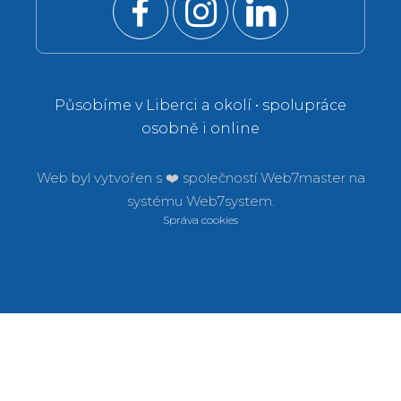
Působíme v Liberci a okolí • spolupráce
osobně i online
Web byl vytvořen s ❤️ společností
Web7master na
systému
Web7system.
Správa cookies