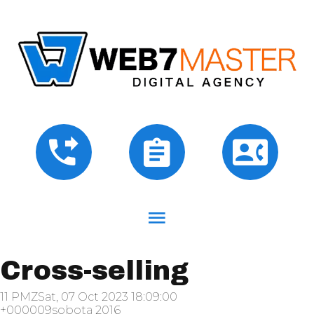
Cross-selling
11 PMZSat, 07 Oct 2023 18:09:00
+000009sobota 2016