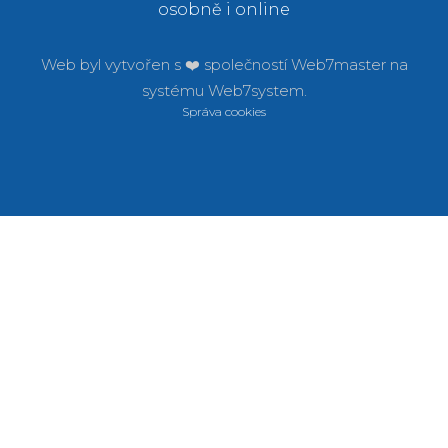
osobně i online
Web byl vytvořen s ❤️ společností
Web7master na
systému
Web7system.
Správa cookies