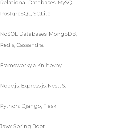
Relational Databases: MySQL,
PostgreSQL, SQLite.
NoSQL Databases: MongoDB,
Redis, Cassandra.
Frameworky a Knihovny:
Node.js: Express.js, NestJS.
Python: Django, Flask.
Java: Spring Boot.