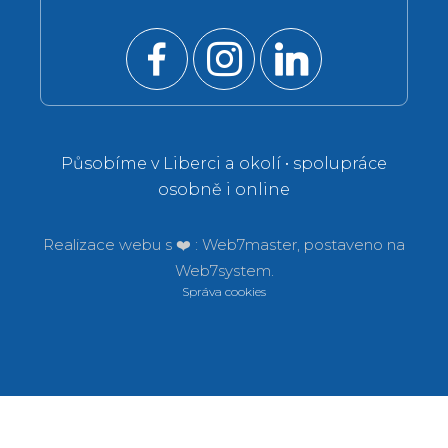
Působíme v Liberci a okolí • spolupráce
osobně i online
Realizace webu s ❤️ :
Web7master, postaveno na
Web7system.
Správa cookies