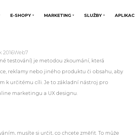
E-SHOPY
MARKETING
SLUŽBY
APLIKAC
k 2016
Web7
ené testování) je metodou zkoumání, která
ace, reklamy nebo jiného produktu či obsahu, aby
dem k určitému cíli. Je to základní nástroj pro
online marketingu a UX designu.
ováním, musíte si určit, co chcete změřit. To může