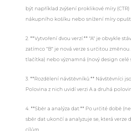
být například zvýšení proklikové míry (CTR)
nákupního košíku nebo snížení míry opuště
2. **Vytvoření dvou verzí:** "A" je obvykle st
zatímco "B" je nová verze s určitou změno
tlačítka) nebo významná (nový design celé s
3. **Rozdělení návštěvníků:** Návštěvníci 
Polovina z nich uvidí verzi A a druhá polovin
4. **Sběr a analýza dat:** Po určité době (
sběr dat ukončí a analyzuje se, která verz
cílům.