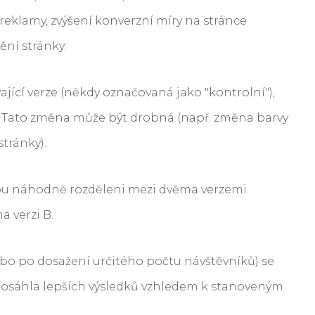
 reklamy, zvýšení konverzní míry na stránce
ní stránky.
ávající verze (někdy označovaná jako "kontrolní"),
u. Tato změna může být drobná (např. změna barvy
tránky).
jsou náhodně rozděleni mezi dvěma verzemi.
a verzi B.
nebo po dosažení určitého počtu návštěvníků) se
e dosáhla lepších výsledků vzhledem k stanoveným