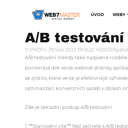
ÚVOD
WEBY
A/B testování
11 PMZFri, 29 Sep 2023 19:05:22 +000005páte
A/B testování (někdy také nazývané rozděl
porovnává dvě verze webové stránky, aplik
se zjistilo, která verze je efektivnější vzhle
optimalizaci konverzních sazeb v oblasti 
Zde je základní postup A/B testování:
1. **Stanovení cíle:** Než začnete s A/B test