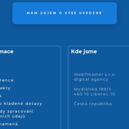
MÁM ZÁJEM O VÝŠE UVEDENÉ
rmace
Kde jsme
Web7master s.r.o.
digital agency
rence
akty
Mydlářská 189/3
460 10 Liberec 10
s
o kladené dotazy
Česká republika
dy zpracování
ních údajů
znamená