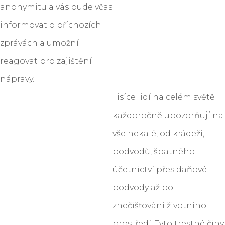
anonymitu a vás bude včas
informovat o příchozích
zprávách a umožní
reagovat pro zajištění
nápravy.
Tisíce lidí na celém světě
každoročně upozorňují na
vše nekalé, od krádeží,
podvodů, špatného
účetnictví přes daňové
podvody až po
znečišťování životního
prostředí. Tyto trestné činy