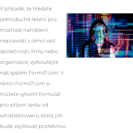
V případě, že hledáte
jednoduché řešení pro
možnost nahlášení
nepravostí v rámci vaší
společnosti, firmy nebo
organizace, vyzkoušejte
náš systém Forms7.com. V
rámci Forms7.com si
můžete vytvořit formulář
pro příjem zpráv od
whistleblowerů, který jim
bude zajišťovat potřebnou