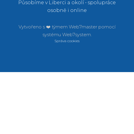
Působíme v Liberci a okolí • spolupráce
osobně i online
Vytvořeno s ❤️ týmem
Web7master pomocí
systému
Web7system.
Správa cookies