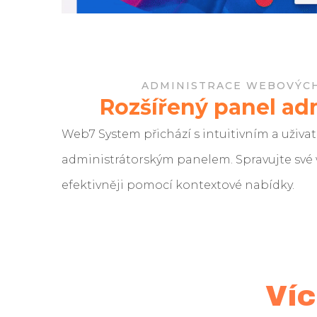
ADMINISTRACE WEBOVÝC
Rozšířený panel ad
Web7 System přichází s intuitivním a uživat
administrátorským panelem.
Spravujte své
efektivněji pomocí kontextové nabídky.
Víc