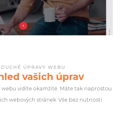
ODUCHÉ ÚPRAVY WEBU
hled vašich úprav
 webu vidíte okamžitě. Máte tak naprostou
ich webových stránek. Vše bez nutnosti