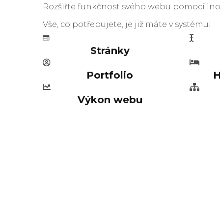
Rozšiřte funkčnost svého webu pomocí inov
Vše, co potřebujete, je již máte v systému!
Stránky
Portfolio
H
Výkon webu
C