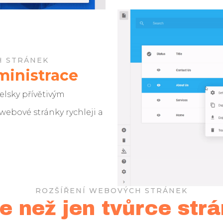
H STRÁNEK
ministrace
elsky přívětivým
 webové stránky rychleji a
ROZŠÍŘENÍ WEBOVÝCH STRÁNEK
e než jen tvůrce str