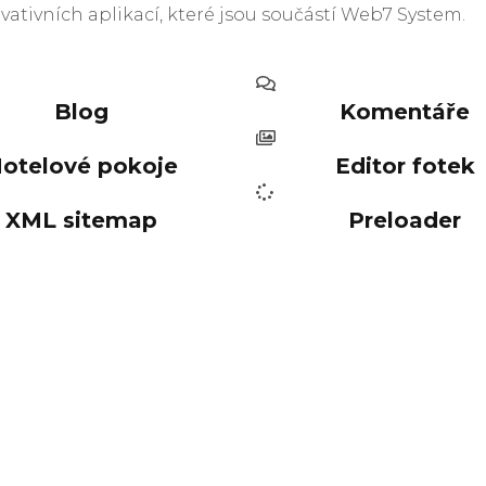
ativních aplikací, které jsou součástí Web7 System.
Blog
Komentáře
otelové pokoje
Editor fotek
XML sitemap
Preloader
eník Web7 Syst