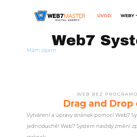
ÚVOD
WEBY
Web7 Syst
Mám zájem
WEB BEZ PROGRAMO
Drag and Drop 
Vytváření a úpravy stránek pomocí Web7 Sy
jednoduché! Web7 System
navždy změní z