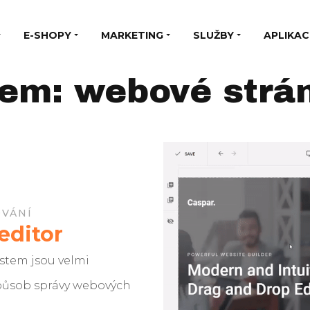
E-SHOPY
MARKETING
SLUŽBY
APLIKAC
em: webové strá
VÁNÍ
editor
stem jsou velmi
působ správy webových