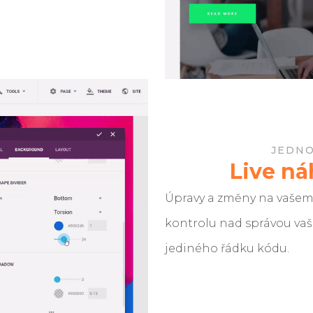
JEDN
Live ná
Úpravy a změny na vašem
kontrolu nad správou vaš
jediného řádku kódu.