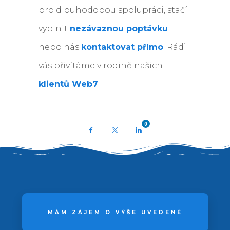
pro dlouhodobou spolupráci, stačí
vyplnit
nezávaznou poptávku
nebo nás
kontaktovat přímo
. Rádi
vás přivítáme v rodině našich
klientů Web7
.
0
Facebook
X
LinkedIn
MÁM ZÁJEM O VÝŠE UVEDENÉ