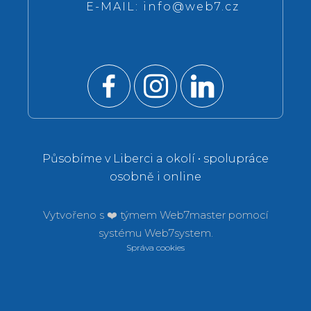
E-MAIL:
info@web7.cz
Působíme v Liberci a okolí • spolupráce
osobně i online
Vytvořeno s ❤️ týmem
Web7master pomocí
systému
Web7system.
Správa cookies