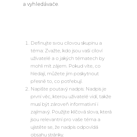
a vyhledávače.
Definujte svou cílovou skupinu a
téma: Zvažte, kdo jsou vaši cíloví
uživatelé a o jakých tématech by
mohli mít zájem. Pokud víte, co
hledají, můžete jim poskytnout
přesně to, co potřebují.
Napište poutavý nadpis: Nadpis je
první věc, kterou uživatelé vidí, takže
musí být zároveň informativní i
zajímavý. Použijte klíčová slova, která
jsou relevantní pro vaše téma a
ujistěte se, že nadpis odpovídá
obsahu stránky.