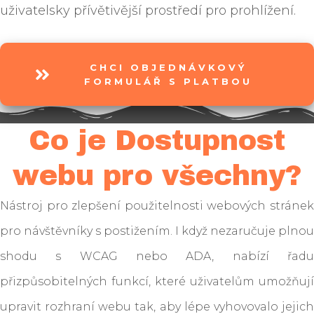
uživatelsky přívětivější prostředí pro prohlížení.
CHCI OBJEDNÁVKOVÝ
FORMULÁŘ S PLATBOU
Co je Dostupnost
webu pro všechny?
Nástroj pro zlepšení použitelnosti webových stránek
pro návštěvníky s postižením. I když nezaručuje plnou
shodu s WCAG nebo ADA, nabízí řadu
přizpůsobitelných funkcí, které uživatelům umožňují
upravit rozhraní webu tak, aby lépe vyhovovalo jejich