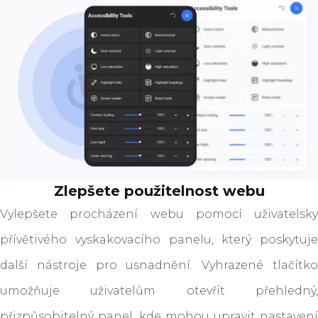
Zlepšete použitelnost webu
Vylepšete procházení webu pomocí uživatelsky
přívětivého vyskakovacího panelu, který poskytuje
další nástroje pro usnadnění. Vyhrazené tlačítko
umožňuje uživatelům otevřít přehledný,
přizpůsobitelný panel, kde mohou upravit nastavení