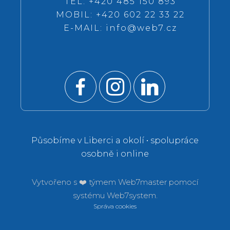
TEL: +420 485 150 893
MOBIL: +420 602 22 33 22
E-MAIL:
info@web7.cz
Působíme v Liberci a okolí • spolupráce
osobně i online
Vytvořeno s ❤️ týmem
Web7master pomocí
systému
Web7system.
Správa cookies