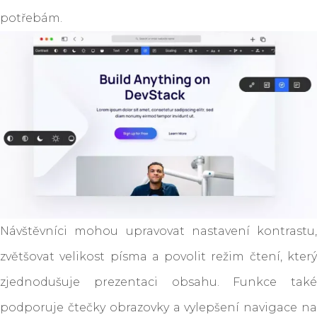
potřebám.
Návštěvníci mohou upravovat nastavení kontrastu,
zvětšovat velikost písma a povolit režim čtení, který
zjednodušuje prezentaci obsahu. Funkce také
podporuje čtečky obrazovky a vylepšení navigace na