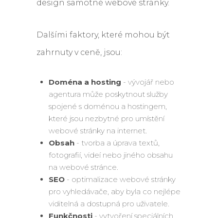
design samotné webové stránky.
Dalšími faktory, které mohou být
zahrnuty v ceně, jsou:
Doména a hosting
- vývojář nebo
agentura může poskytnout služby
spojené s doménou a hostingem,
které jsou nezbytné pro umístění
webové stránky na internet.
Obsah
- tvorba a úprava textů,
fotografií, videí nebo jiného obsahu
na webové stránce.
SEO
- optimalizace webové stránky
pro vyhledávače, aby byla co nejlépe
viditelná a dostupná pro uživatele.
Funkčnosti
- vytvoření speciálních