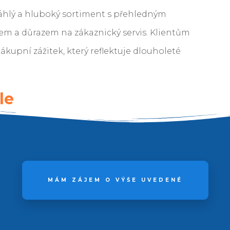
áhlý a hluboký sortiment s přehledným
m a důrazem na zákaznický servis. Klientům
nákupní zážitek, který reflektuje dlouholeté
le
MÁM ZÁJEM O VÝŠE UVEDENÉ