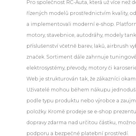
Pro společnost RC-Auta, která už více než 
řízených modelů prostřednictvím kvality, o
a implementovali moderní e-shop. Platform
motory, stavebnice, autodráhy, modely tank
příslušenství včetně barev, laků, airbrush v
značek. Sortiment dále zahrnuje tuningové
elektrosystémy, převody, motory či karoserie
Web je strukturován tak, že zákazníci oka
Uživatelé mohou během nákupu jednoduše p
podle typu produktu nebo výrobce a zaujm
položky. Kromě prodeje se e-shop prezentuj
dopravy zdarma nad určitou částku, možnos
podporu a bezpečné platební prostředí.