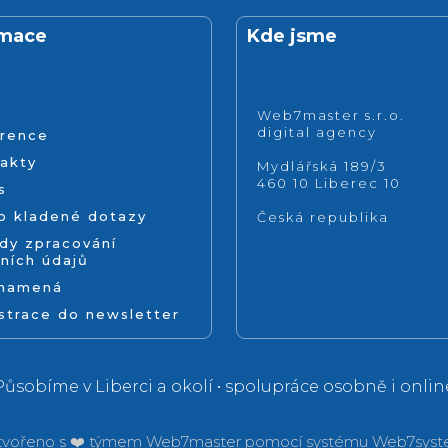
rmace
Kde jsme
Web7master s.r.o.
digital agency
rence
akty
Mydlářská 189/3
460 10 Liberec 10
s
o kladené dotazy
Česká republika
dy zpracování
ních údajů
znamená
strace do newsletter
Působíme v Liberci a okolí • spolupráce osobně i onlin
tvořeno s ❤️ týmem
Web7master pomocí systému
Web7syst