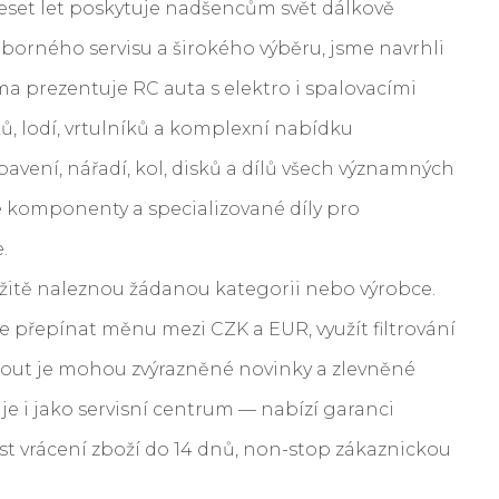
deset let poskytuje nadšencům svět dálkově
dborného servisu a širokého výběru, jsme navrhli
a prezentuje RC auta s elektro i spalovacími
ů, lodí, vrtulníků a komplexní nabídku
ybavení, nářadí, kol, disků a dílů všech významných
 komponenty a specializované díly pro
.
mžitě naleznou žádanou kategorii nebo výrobce.
řepínat měnu mezi CZK a EUR, využít filtrování
out je mohou zvýrazněné novinky a zlevněné
e i jako servisní centrum — nabízí garanci
t vrácení zboží do 14 dnů, non-stop zákaznickou