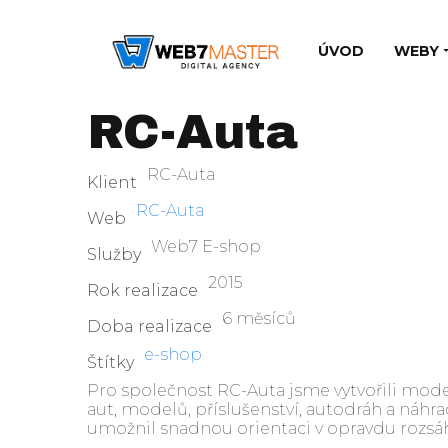
ÚVOD
WEBY
RC-Auta
RC-Auta
Klient
RC-Auta
Web
Web7 E-shop
Služby
2015
Rok realizace
6 měsíců
Doba realizace
e-shop
Štítky
Pro společnost RC-Auta jsme vytvořili mod
aut, modelů, příslušenství, autodráh a náhr
umožnil snadnou orientaci v opravdu rozs