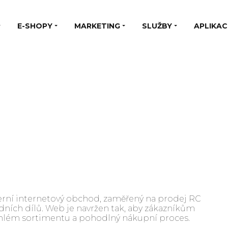
E-SHOPY
MARKETING
SLUŽBY
APLIKAC
erní internetový obchod, zaměřený na prodej RC
adních dílů. Web je navržen tak, aby zákazníkům
áhlém sortimentu a pohodlný nákupní proces.